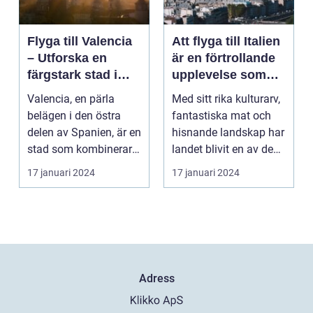
Flyga till Valencia
Att flyga till Italien
– Utforska en
är en förtrollande
färgstark stad i
upplevelse som
Spanien
lockar besökare
Valencia, en pärla
Med sitt rika kulturarv,
från hela världen
belägen i den östra
fantastiska mat och
delen av Spanien, är en
hisnande landskap har
stad som kombinerar
landet blivit en av de
kustens skönhet m...
populärast...
17 januari 2024
17 januari 2024
Adress