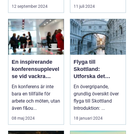
kombination av idy...
hektik...
12 september 2024
11 juli 2024
En inspirerande
Flyga till
konferensupplevel
Skottland:
se vid vackra
Utforska det
Tylösand
vackra landet på
En konferens är inte
En övergripande,
ännu enklast sätt
bara en tillfälle för
grundlig översikt över
arbete och möten, utan
flyga till Skottland
även f&ou...
Introduktion: ...
08 maj 2024
18 januari 2024