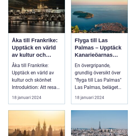
Åka till Frankrike:
Flyga till Las
Upptäck en värld
Palmas – Upptäck
av kultur och
Kanarieöarnas
skönhet
pärla
Åka till Frankrike:
En övergripande,
Upptäck en värld av
grundlig översikt över
kultur och skönhet
"flyga till Las Palmas"
Introduktion: Att resa
Las Palmas, beläget
till Frankrike är...
på Gran Canaria...
18 januari 2024
18 januari 2024