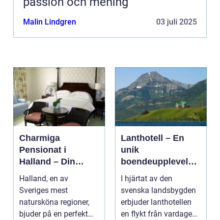
passion och mening
Malin Lindgren
03 juli 2025
Charmiga
Lanthotell – En
Pensionat i
unik
Halland – Din
boendeupplevelse
Guide till Ett
i harmoni med
Halland, en av
I hjärtat av den
Bekymmersfritt
naturen
Sveriges mest
svenska landsbygden
Getaway
natursköna regioner,
erbjuder lanthotellen
bjuder på en perfekt
en flykt från vardagens