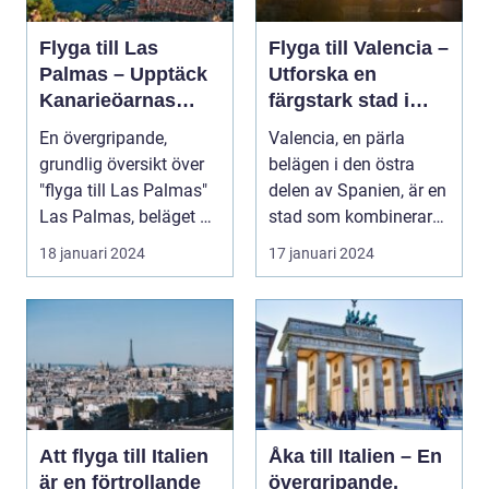
Flyga till Las
Flyga till Valencia –
Palmas – Upptäck
Utforska en
Kanarieöarnas
färgstark stad i
pärla
Spanien
En övergripande,
Valencia, en pärla
grundlig översikt över
belägen i den östra
"flyga till Las Palmas"
delen av Spanien, är en
Las Palmas, beläget på
stad som kombinerar
Gran Canaria...
kustens skönhet m...
18 januari 2024
17 januari 2024
Att flyga till Italien
Åka till Italien – En
är en förtrollande
övergripande,