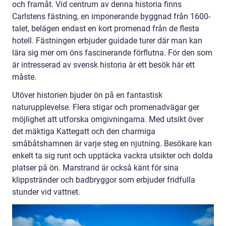
och framåt. Vid centrum av denna historia finns
Carlstens fästning, en imponerande byggnad från 1600-
talet, belägen endast en kort promenad från de flesta
hotell. Fästningen erbjuder guidade turer där man kan
lära sig mer om öns fascinerande förflutna. För den som
är intresserad av svensk historia är ett besök här ett
måste.
Utöver historien bjuder ön på en fantastisk
naturupplevelse. Flera stigar och promenadvägar ger
möjlighet att utforska omgivningarna. Med utsikt över
det mäktiga Kattegatt och den charmiga
småbåtshamnen är varje steg en njutning. Besökare kan
enkelt ta sig runt och upptäcka vackra utsikter och dolda
platser på ön. Marstrand är också känt för sina
klippstränder och badbryggor som erbjuder fridfulla
stunder vid vattnet.