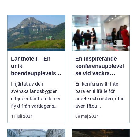
Lanthotell – En
En inspirerande
unik
konferensupplevel
boendeupplevelse
se vid vackra
i harmoni med
Tylösand
I hjärtat av den
En konferens är inte
naturen
svenska landsbygden
bara en tillfälle för
erbjuder lanthotellen en
arbete och möten, utan
flykt från vardagens
även f&ou...
hektik...
11 juli 2024
08 maj 2024