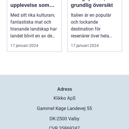
upplevelse som
grundlig översikt
lockar besökare
Med sitt rika kulturarv,
Italien är en populär
från hela världen
fantastiska mat och
och lockande
hisnande landskap har
destination för
landet blivit en av de
resenärer över hela
populärast...
världen. Landet är känt
17 januari 2024
17 januari 2024
för s...
Adress