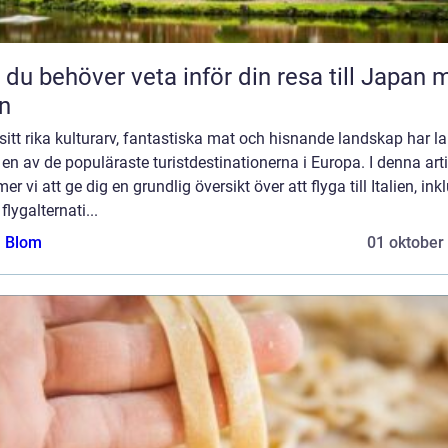
t du behöver veta inför din resa till Japan
n
itt rika kulturarv, fantastiska mat och hisnande landskap har l
t en av de populäraste turistdestinationerna i Europa. I denna arti
r vi att ge dig en grundlig översikt över att flyga till Italien, ink
 flygalternati...
a Blom
01 oktober