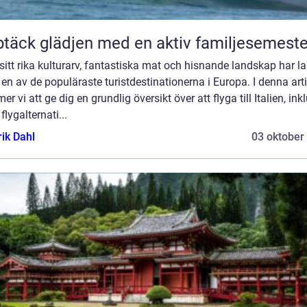
täck glädjen med en aktiv familjesemeste
itt rika kulturarv, fantastiska mat och hisnande landskap har l
t en av de populäraste turistdestinationerna i Europa. I denna arti
r vi att ge dig en grundlig översikt över att flyga till Italien, ink
 flygalternati...
rik Dahl
03 oktober