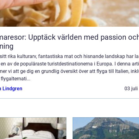
aresor: Upptäck världen med passion oc
ning
itt rika kulturarv, fantastiska mat och hisnande landskap har l
t en av de populäraste turistdestinationerna i Europa. I denna arti
r vi att ge dig en grundlig översikt över att flyga till Italien, ink
 flygalternati...
n Lindgren
03 jul