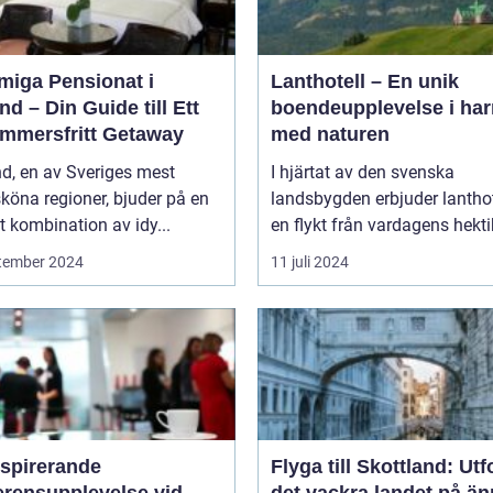
miga Pensionat i
Lanthotell – En unik
nd – Din Guide till Ett
boendeupplevelse i ha
mmersfritt Getaway
med naturen
d, en av Sveriges mest
I hjärtat av den svenska
köna regioner, bjuder på en
landsbygden erbjuder lantho
t kombination av idy...
en flykt från vardagens hektik
tember 2024
11 juli 2024
nspirerande
Flyga till Skottland: Ut
erensupplevelse vid
det vackra landet på ä