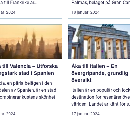
a till Frankrike är...
Palmas, beläget på Gran Cana
uari 2024
18 januari 2024
 till Valencia – Utforska
Åka till Italien – En
rgstark stad i Spanien
övergripande, grundlig
översikt
ia, en pärla belägen i den
delen av Spanien, är en stad
Italien är en populär och lo
ombinerar kustens skönhet
destination för resenärer öve
världen. Landet är känt för s.
uari 2024
17 januari 2024