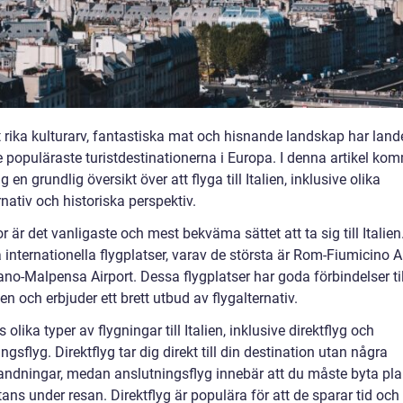
 rika kulturarv, fantastiska mat och hisnande landskap har landet
 populäraste turistdestinationerna i Europa. I denna artikel kom
ig en grundlig översikt över att flyga till Italien, inklusive olika
rnativ och historiska perspektiv.
r är det vanligaste och mest bekväma sättet att ta sig till Italie
a internationella flygplatser, varav de största är Rom-Fiumicino A
no-Malpensa Airport. Dessa flygplatser har goda förbindelser til
en och erbjuder ett brett utbud av flygalternativ.
s olika typer av flygningar till Italien, inklusive direktflyg och
ngsflyg. Direktflyg tar dig direkt till din destination utan några
andningar, medan anslutningsflyg innebär att du måste byta pl
ns under resan. Direktflyg är populära för att de sparar tid och