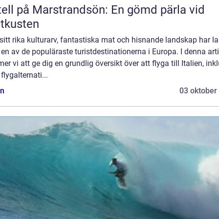
ell på Marstrandsön: En gömd pärla vid
tkusten
itt rika kulturarv, fantastiska mat och hisnande landskap har l
t en av de populäraste turistdestinationerna i Europa. I denna arti
r vi att ge dig en grundlig översikt över att flyga till Italien, ink
 flygalternati...
n
03 oktober