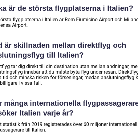
ka är de största flygplatserna i Italien?
örsta flygplatserna i Italien är Rom-Fiumicino Airport och Milan
ensa Airport.
 är skillnaden mellan direktflyg och
lutningsflyg till Italien?
tflyg tar dig direkt till din destination utan mellanlandningar, m
tningsflyg innebär att du måste byta flyg under resan. Direktfly
a tid och minska risken för förseningar, medan anslutningsflyg 
billigare i vissa fall.
r många internationella flygpassagerar
öker Italien varje år?
t statistik från 2019 registrerades över 60 miljoner internationel
assagerare till Italien.