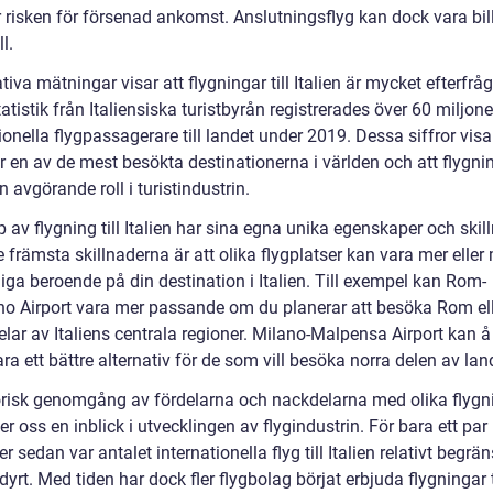
 risken för försenad ankomst. Anslutningsflyg kan dock vara bill
l.
tiva mätningar visar att flygningar till Italien är mycket efterfrå
tatistik från Italiensiska turistbyrån registrerades över 60 miljone
ionella flygpassagerare till landet under 2019. Dessa siffror visa
är en av de mest besökta destinationerna i världen och att flygni
n avgörande roll i turistindustrin.
p av flygning till Italien har sina egna unika egenskaper och skil
 främsta skillnaderna är att olika flygplatser kan vara mer eller
liga beroende på din destination i Italien. Till exempel kan Rom-
no Airport vara mer passande om du planerar att besöka Rom el
elar av Italiens centrala regioner. Milano-Malpensa Airport kan 
ra ett bättre alternativ för de som vill besöka norra delen av lan
orisk genomgång av fördelarna och nackdelarna med olika flygnin
ger oss en inblick i utvecklingen av flygindustrin. För bara ett par
r sedan var antalet internationella flyg till Italien relativt begrä
yrt. Med tiden har dock fler flygbolag börjat erbjuda flygningar t