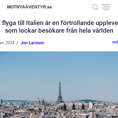
MOTNYAÄVENTYR.
se
 flyga till Italien är en förtrollande upplev
som lockar besökare från hela världen
red
ari 2024
Jon Larsson