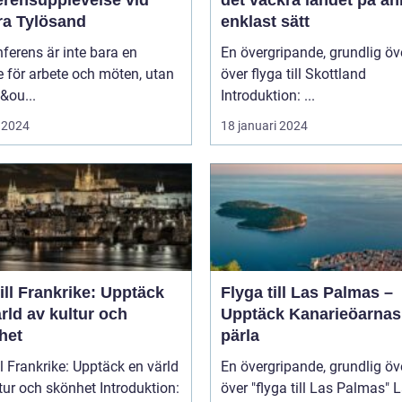
ra Tylösand
enklast sätt
ferens är inte bara en
En övergripande, grundlig öv
lle för arbete och möten, utan
över flyga till Skottland
&ou...
Introduktion: ...
 2024
18 januari 2024
ill Frankrike: Upptäck
Flyga till Las Palmas –
rld av kultur och
Upptäck Kanarieöarnas
het
pärla
ll Frankrike: Upptäck en värld
En övergripande, grundlig öv
 och skönhet Introduktion:
över "flyga till Las Palmas" Las