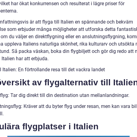
vilket har ökat konkurrensen och resulterat i lägre priser för
enterna.
attningsvis är att flyga till Italien en spännande och bekväm
lse som erbjuder många möjligheter att utforska detta fantastis
 om du väljer en direktflygning eller en anslutningsflygning, ko
a uppleva Italiens naturliga skönhet, rika kulturarv och utsökta
tund. Så packa väskan, boka din flygbiljett och gör dig redo att 
 Italien har att erbjuda.
ll Italien: En förtrollande resa till det vackra landet
versikt av flygalternativ till Italie
flyg: Tar dig direkt till din destination utan mellanlandningar.
ningsflyg: Kräver att du byter flyg under resan, men kan vara bill
l.
lära flygplatser i Italien