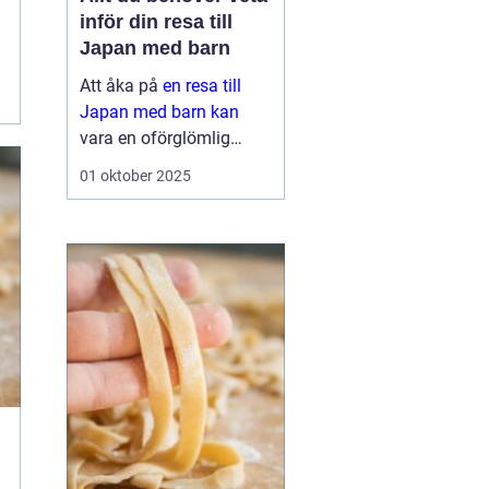
inför din resa till
Japan med barn
Att åka på
en resa till
Japan med barn kan
vara en oförglömlig
upplevelse för hela
01 oktober 2025
familjen. Landet erbjuder
en perfekt blandning av
modern teknik o...