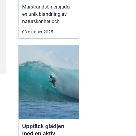
västkusten
Marstrandsön erbjuder
en unik blandning av
naturskönhet och
historisk charm, och är
03 oktober 2025
en perfekt destination
för den som söker en
avkopplande semester
vid havet. Med sina
mysiga hotell och
närheten till natur, kultur
och h...
Upptäck glädjen
med en aktiv