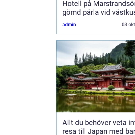
Hotell på Marstrandsö
gömd pärla vid västku
admin
03 ok
Allt du behöver veta in
resa till Japan med ba