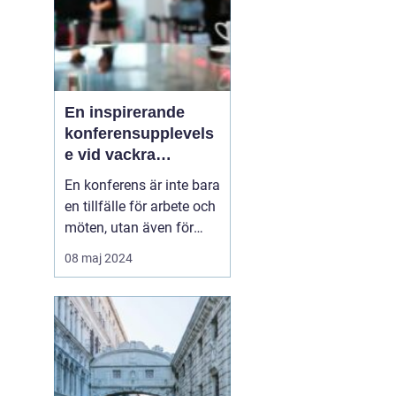
En inspirerande
konferensupplevels
e vid vackra
Tylösand
En konferens är inte bara
en tillfälle för arbete och
möten, utan även för
avkoppling,
08 maj 2024
teambuilding, och nya
upplevelser. På Sveriges
västkust, där havets brus
och den mjuka sandens
skönhet lockar, l...