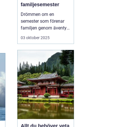
familjesemester
Drömmen om en
semester som förenar
familjen genom äventyr
och nya upplevelser är
03 oktober 2025
mer uppnåelig än man
ofta tror. Aktiv
familjesemester har
blivit ett populärt
alternativ för familjer
som vill tillbringa kvalit...
Allt du behöver veta