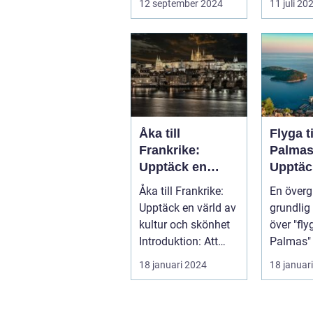
12 september 2024
11 juli 20
idy...
från var
hektik...
Åka till
Flyga t
Frankrike:
Palmas
Upptäck en
Upptäc
värld av kultur
Kanari
Åka till Frankrike:
En överg
och skönhet
pärla
Upptäck en värld av
grundlig 
kultur och skönhet
över "fly
Introduktion: Att
Palmas" La
resa till Frankrike
Palmas, 
18 januari 2024
18 januar
är...
Gran Can