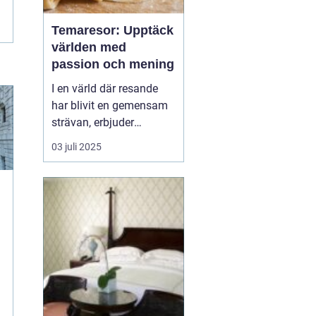
Temaresor: Upptäck
världen med
passion och mening
I en värld där resande
har blivit en gemensam
strävan, erbjuder
temaresor en unik
03 juli 2025
möjlighet att fördjupa
sig i speciella intressen
och kulturella
upplevelser. Genom att
välja en resa baserad på
å
ett tema kan man upp...