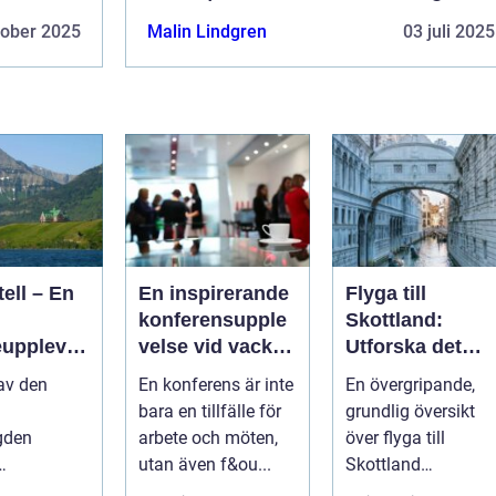
tober 2025
Malin Lindgren
03 juli 2025
ell – En
En inspirerande
Flyga till
konferensupple
Skottland:
upplevel
velse vid vackra
Utforska det
rmoni
Tylösand
vackra landet p
 av den
En konferens är inte
En övergripande,
turen
ännu enklast
bara en tillfälle för
grundlig översikt
sätt
gden
arbete och möten,
över flyga till
utan även f&ou...
Skottland
len en flykt
Introduktion: ...