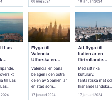
24
08 maj 2024
18 januari 2024
dagens
ill Las
Flyga till
Att flyga till
 –
Valencia –
Italien är en
k
Utforska en
förtrollande
eöarnas
färgstark stad i
upplevelse som
ripande,
Valencia, en pärla
Med sitt rika
Spanien
lockar besökar
översikt
belägen i den östra
kulturarv,
från hela
ga till Las
delen av Spanien, är
fantastiska mat oc
världen
s
en stad som
hisnande landskap
beläget på
kombinerar kustens
har landet blivit en
i 2024
17 januari 2024
17 januari 2024
aria...
skönhet m...
av de populärast...