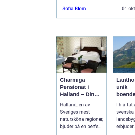
Sofia Blom
01 ok
Charmiga
Lanthot
Pensionat i
unik
Halland – Din
boende
Guide till Ett
se i ha
Halland, en av
I hjärtat
Bekymmersfritt
med na
Sveriges mest
svenska
Getaway
natursköna regioner,
landsby
bjuder på en perfekt
erbjuder
kombination av
lanthotel