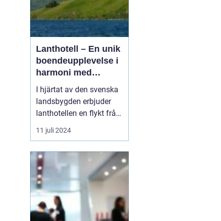
Lanthotell – En unik
boendeupplevelse i
harmoni med
naturen
I hjärtat av den svenska
landsbygden erbjuder
lanthotellen en flykt från
vardagens hektik och en
11 juli 2024
chans att återupptäcka
naturens tystnad och
skönhet.
Smålandstorpet står
som ett skinande
exempel på hur per...