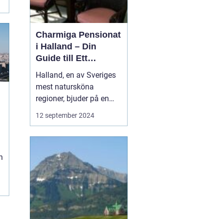
Charmiga Pensionat
i Halland – Din
Guide till Ett
Bekymmersfritt
Halland, en av Sveriges
Getaway
mest natursköna
regioner, bjuder på en
perfekt kombination av
12 september 2024
idyllisk landsbygd,
vackra stränder och små
e
pittoreska byar. Bland
h
dessa vyer finns mysiga
pensionat som erbarkar
besökaren en unik inbli...