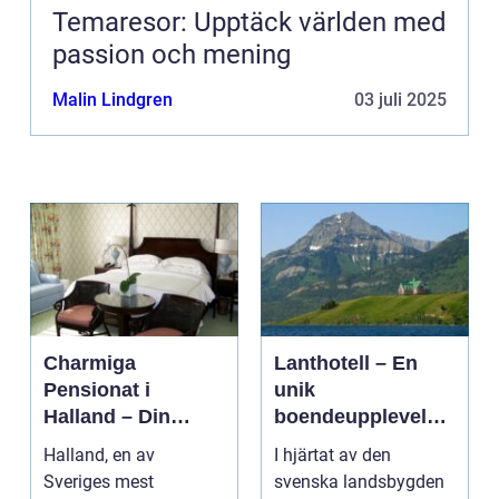
Temaresor: Upptäck världen med
passion och mening
Malin Lindgren
03 juli 2025
Charmiga
Lanthotell – En
Pensionat i
unik
Halland – Din
boendeupplevelse
Guide till Ett
i harmoni med
Halland, en av
I hjärtat av den
Bekymmersfritt
naturen
Sveriges mest
svenska landsbygden
Getaway