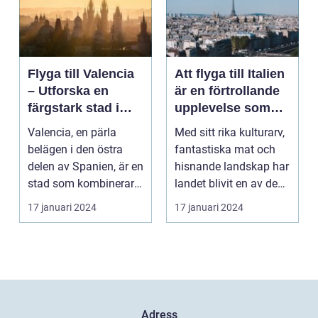
Flyga till Valencia
Att flyga till Italien
– Utforska en
är en förtrollande
färgstark stad i
upplevelse som
Spanien
lockar besökare
Valencia, en pärla
Med sitt rika kulturarv,
från hela världen
belägen i den östra
fantastiska mat och
delen av Spanien, är en
hisnande landskap har
stad som kombinerar
landet blivit en av de
kustens skönhet m...
populärast...
17 januari 2024
17 januari 2024
Adress