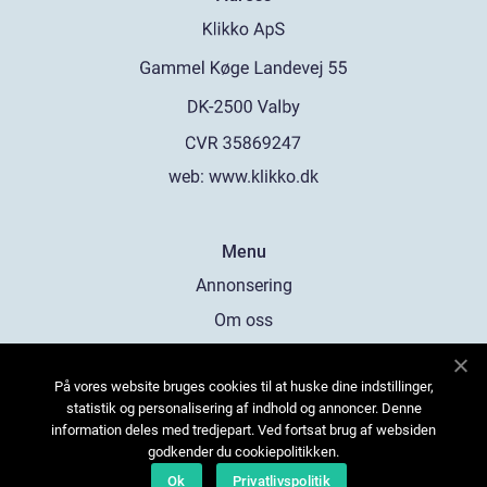
web:
www.klikko.dk
Menu
Annonsering
Om oss
Cookies
På vores website bruges cookies til at huske dine indstillinger,
Kontakta oss
statistik og personalisering af indhold og annoncer. Denne
Sitemap
information deles med tredjepart. Ved fortsat brug af websiden
godkender du cookiepolitikken.
Ok
Privatlivspolitik