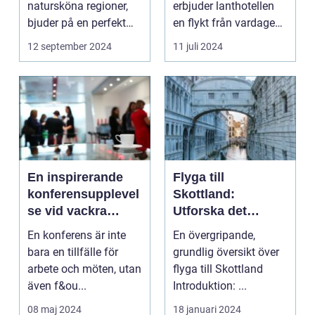
natursköna regioner,
erbjuder lanthotellen
bjuder på en perfekt
en flykt från vardagens
kombination av idy...
hektik...
12 september 2024
11 juli 2024
En inspirerande
Flyga till
konferensupplevel
Skottland:
se vid vackra
Utforska det
Tylösand
vackra landet på
En konferens är inte
En övergripande,
ännu enklast sätt
bara en tillfälle för
grundlig översikt över
arbete och möten, utan
flyga till Skottland
även f&ou...
Introduktion: ...
08 maj 2024
18 januari 2024