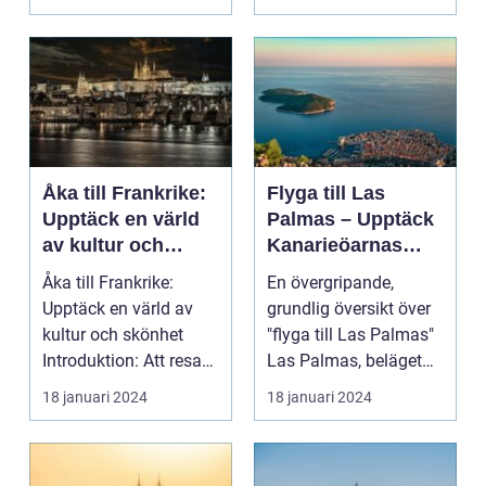
Åka till Frankrike:
Flyga till Las
Upptäck en värld
Palmas – Upptäck
av kultur och
Kanarieöarnas
skönhet
pärla
Åka till Frankrike:
En övergripande,
Upptäck en värld av
grundlig översikt över
kultur och skönhet
"flyga till Las Palmas"
Introduktion: Att resa
Las Palmas, beläget
till Frankrike är...
på Gran Canaria...
18 januari 2024
18 januari 2024