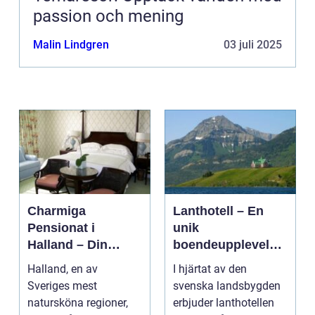
passion och mening
Malin Lindgren
03 juli 2025
Charmiga
Lanthotell – En
Pensionat i
unik
Halland – Din
boendeupplevelse
Guide till Ett
i harmoni med
Halland, en av
I hjärtat av den
Bekymmersfritt
naturen
Sveriges mest
svenska landsbygden
Getaway
natursköna regioner,
erbjuder lanthotellen