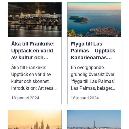
Åka till Frankrike:
Flyga till Las
Upptäck en värld
Palmas – Upptäck
av kultur och
Kanarieöarnas
skönhet
pärla
Åka till Frankrike:
En övergripande,
Upptäck en värld av
grundlig översikt över
kultur och skönhet
"flyga till Las Palmas"
Introduktion: Att resa
Las Palmas, beläget
till Frankrike är...
på Gran Canaria...
18 januari 2024
18 januari 2024