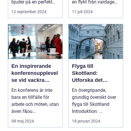
bjuder på en perfekt
en flykt från vardagens
kombination av idy...
hektik...
12 september 2024
11 juli 2024
En inspirerande
Flyga till
konferensupplevel
Skottland:
se vid vackra
Utforska det
Tylösand
vackra landet på
En konferens är inte
En övergripande,
ännu enklast sätt
bara en tillfälle för
grundlig översikt över
arbete och möten, utan
flyga till Skottland
även f&ou...
Introduktion: ...
08 maj 2024
18 januari 2024