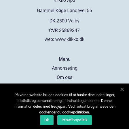
web:
www.klikko.dk
Menu
Annonsering
Om oss
Cookies
På vores website bruges cookies til at huske dine indstillinger,
Kontakta oss
statistik og personalisering af indhold og annoncer. Denne
Sitemap
information deles med tredjepart. Ved fortsat brug af websiden
godkender du cookiepolitikken.
Ok
Privatlivspolitik