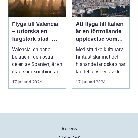
Flyga till Valencia
Att flyga till Italien
– Utforska en
är en förtrollande
färgstark stad i
upplevelse som
Spanien
lockar besökare
Valencia, en pärla
Med sitt rika kulturarv,
från hela världen
belägen i den östra
fantastiska mat och
delen av Spanien, är en
hisnande landskap har
stad som kombinerar
landet blivit en av de
kustens skönhet m...
populärast...
17 januari 2024
17 januari 2024
Adress