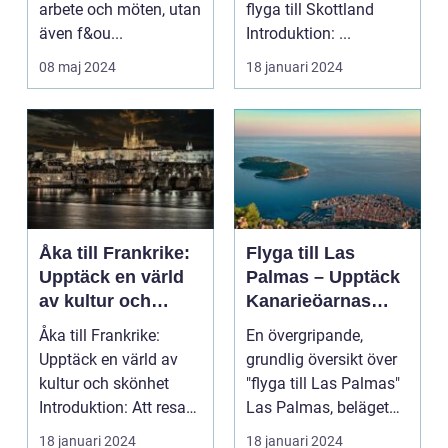
arbete och möten, utan
flyga till Skottland
även f&ou...
Introduktion: ...
08 maj 2024
18 januari 2024
Åka till Frankrike:
Flyga till Las
Upptäck en värld
Palmas – Upptäck
av kultur och
Kanarieöarnas
skönhet
pärla
Åka till Frankrike:
En övergripande,
Upptäck en värld av
grundlig översikt över
kultur och skönhet
"flyga till Las Palmas"
Introduktion: Att resa
Las Palmas, beläget
till Frankrike är...
på Gran Canaria...
18 januari 2024
18 januari 2024