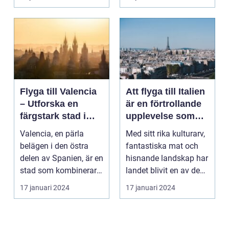
Flyga till Valencia
Att flyga till Italien
– Utforska en
är en förtrollande
färgstark stad i
upplevelse som
Spanien
lockar besökare
Valencia, en pärla
Med sitt rika kulturarv,
från hela världen
belägen i den östra
fantastiska mat och
delen av Spanien, är en
hisnande landskap har
stad som kombinerar
landet blivit en av de
kustens skönhet m...
populärast...
17 januari 2024
17 januari 2024