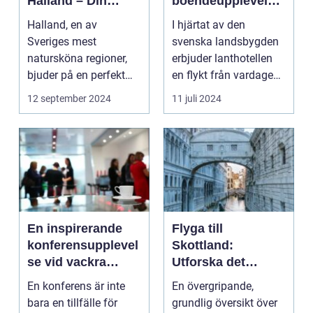
Halland – Din
boendeupplevelse
Guide till Ett
i harmoni med
Halland, en av
I hjärtat av den
Bekymmersfritt
naturen
Sveriges mest
svenska landsbygden
Getaway
natursköna regioner,
erbjuder lanthotellen
bjuder på en perfekt
en flykt från vardagens
kombination av idy...
hektik...
12 september 2024
11 juli 2024
En inspirerande
Flyga till
konferensupplevel
Skottland:
se vid vackra
Utforska det
Tylösand
vackra landet på
En konferens är inte
En övergripande,
ännu enklast sätt
bara en tillfälle för
grundlig översikt över