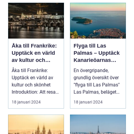
Åka till Frankrike:
Flyga till Las
Upptäck en värld
Palmas – Upptäck
av kultur och
Kanarieöarnas
skönhet
pärla
Åka till Frankrike:
En övergripande,
Upptäck en värld av
grundlig översikt över
kultur och skönhet
"flyga till Las Palmas"
Introduktion: Att resa
Las Palmas, beläget
till Frankrike är...
på Gran Canaria...
18 januari 2024
18 januari 2024