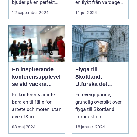
bjuder på en perfekt
en flykt från vardagens
kombination av idy...
hektik...
12 september 2024
11 juli 2024
En inspirerande
Flyga till
konferensupplevel
Skottland:
se vid vackra
Utforska det
Tylösand
vackra landet på
En konferens är inte
En övergripande,
ännu enklast sätt
bara en tillfälle för
grundlig översikt över
arbete och möten, utan
flyga till Skottland
även f&ou...
Introduktion: ...
08 maj 2024
18 januari 2024