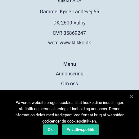
web:
www.klikko.dk
Menu
Annonsering
Om oss
Cookies
På vores website bruges cookies til at huske dine indstillinger,
Kontakta oss
statistik og personalisering af indhold og annoncer. Denne
Sitemap
information deles med tredjepart. Ved fortsat brug af websiden
godkender du cookiepolitikken.
Ok
Privatlivspolitik