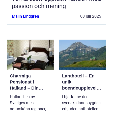
passion och mening
Malin Lindgren
03 juli 2025
Charmiga
Lanthotell – En
Pensionat i
unik
Halland – Din
boendeupplevelse
Guide till Ett
i harmoni med
Halland, en av
I hjärtat av den
Bekymmersfritt
naturen
Sveriges mest
svenska landsbygden
Getaway
natursköna regioner,
erbjuder lanthotellen