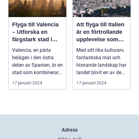
Flyga till Valencia
Att flyga till Italien
– Utforska en
är en förtrollande
färgstark stad i
upplevelse som
Spanien
lockar besökare
Valencia, en pärla
Med sitt rika kulturarv,
från hela världen
belägen i den östra
fantastiska mat och
delen av Spanien, är en
hisnande landskap har
stad som kombinerar
landet blivit en av de
kustens skönhet m...
populärast...
17 januari 2024
17 januari 2024
Adress