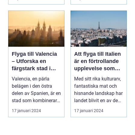
Flyga till Valencia
Att flyga till Italien
– Utforska en
är en förtrollande
färgstark stad i
upplevelse som
Spanien
lockar besökare
Valencia, en pärla
Med sitt rika kulturarv,
från hela världen
belägen i den östra
fantastiska mat och
delen av Spanien, är en
hisnande landskap har
stad som kombinerar
landet blivit en av de
kustens skönhet m...
populärast...
17 januari 2024
17 januari 2024