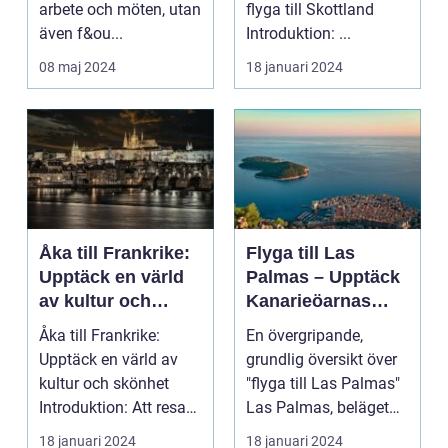
arbete och möten, utan
flyga till Skottland
även f&ou...
Introduktion: ...
08 maj 2024
18 januari 2024
Åka till Frankrike:
Flyga till Las
Upptäck en värld
Palmas – Upptäck
av kultur och
Kanarieöarnas
skönhet
pärla
Åka till Frankrike:
En övergripande,
Upptäck en värld av
grundlig översikt över
kultur och skönhet
"flyga till Las Palmas"
Introduktion: Att resa
Las Palmas, beläget
till Frankrike är...
på Gran Canaria...
18 januari 2024
18 januari 2024