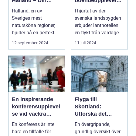
Halland – Din
boendeupplevelse
Guide till Ett
i harmoni med
Halland, en av
I hjärtat av den
Bekymmersfritt
naturen
Sveriges mest
svenska landsbygden
Getaway
natursköna regioner,
erbjuder lanthotellen
bjuder på en perfekt
en flykt från vardagens
kombination av idy...
hektik...
12 september 2024
11 juli 2024
En inspirerande
Flyga till
konferensupplevel
Skottland:
se vid vackra
Utforska det
Tylösand
vackra landet på
En konferens är inte
En övergripande,
ännu enklast sätt
bara en tillfälle för
grundlig översikt över