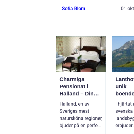
Sofia Blom
01 ok
Charmiga
Lanthot
Pensionat i
unik
Halland – Din
boende
Guide till Ett
se i ha
Halland, en av
I hjärtat
Bekymmersfritt
med na
Sveriges mest
svenska
Getaway
natursköna regioner,
landsby
bjuder på en perfekt
erbjuder
kombination av
lanthotel