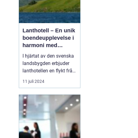
Lanthotell – En unik
boendeupplevelse i
harmoni med
naturen
I hjärtat av den svenska
landsbygden erbjuder
lanthotellen en flykt från
vardagens hektik och en
11 juli 2024
chans att återupptäcka
naturens tystnad och
skönhet.
Smålandstorpet står
som ett skinande
exempel på hur per...