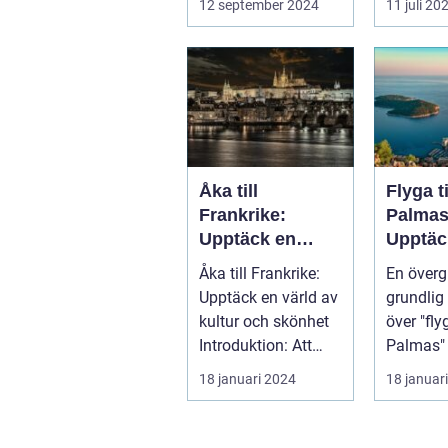
12 september 2024
11 juli 20
idy...
från var
hektik...
Åka till
Flyga t
Frankrike:
Palmas
Upptäck en
Upptäc
värld av kultur
Kanari
Åka till Frankrike:
En överg
och skönhet
pärla
Upptäck en värld av
grundlig 
kultur och skönhet
över "fly
Introduktion: Att
Palmas" La
resa till Frankrike
Palmas, 
18 januari 2024
18 januar
är...
Gran Can