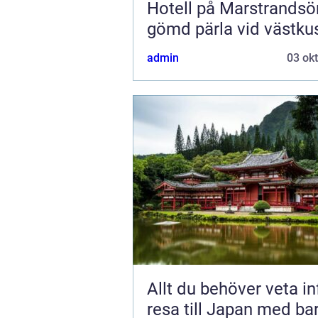
Hotell på Marstrandsö
gömd pärla vid västku
admin
03 ok
Allt du behöver veta in
resa till Japan med ba