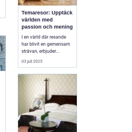
Temaresor: Upptäck
världen med
passion och mening
I en värld där resande
har blivit en gemensam
strävan, erbjuder
temaresor en unik
03 juli 2025
möjlighet att fördjupa
sig i speciella intressen
och kulturella
upplevelser. Genom att
välja en resa baserad på
å
ett tema kan man upp...