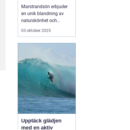
västkusten
Marstrandsön erbjuder
en unik blandning av
naturskönhet och
historisk charm, och är
03 oktober 2025
en perfekt destination
för den som söker en
avkopplande semester
vid havet. Med sina
mysiga hotell och
närheten till natur, kultur
och h...
Upptäck glädjen
med en aktiv