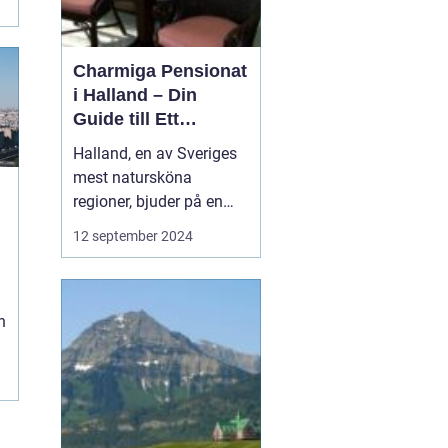
Charmiga Pensionat
i Halland – Din
Guide till Ett
Bekymmersfritt
Halland, en av Sveriges
Getaway
mest natursköna
regioner, bjuder på en
perfekt kombination av
12 september 2024
idyllisk landsbygd,
vackra stränder och små
e
pittoreska byar. Bland
h
dessa vyer finns mysiga
pensionat som erbarkar
besökaren en unik inbli...