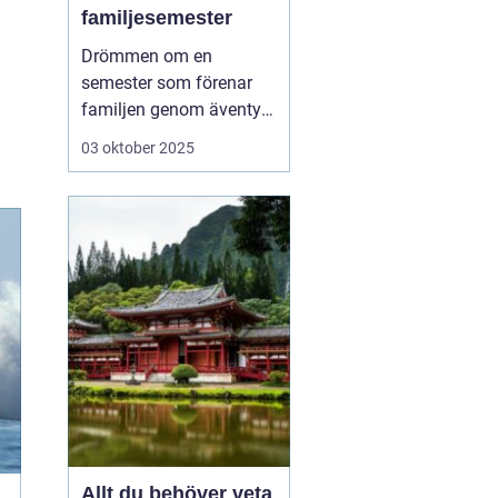
familjesemester
Drömmen om en
semester som förenar
familjen genom äventyr
och nya upplevelser är
03 oktober 2025
mer uppnåelig än man
ofta tror. Aktiv
familjesemester har
blivit ett populärt
alternativ för familjer
som vill tillbringa kvalit...
Allt du behöver veta