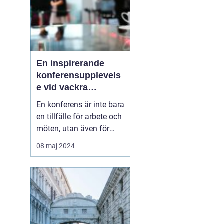
En inspirerande
konferensupplevels
e vid vackra
Tylösand
En konferens är inte bara
en tillfälle för arbete och
möten, utan även för
avkoppling,
08 maj 2024
teambuilding, och nya
upplevelser. På Sveriges
västkust, där havets brus
och den mjuka sandens
skönhet lockar, l...