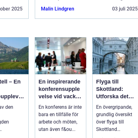
tober 2025
Malin Lindgren
03 juli 2025
ell – En
En inspirerande
Flyga till
konferensupple
Skottland:
upplevel
velse vid vackra
Utforska det
rmoni
Tylösand
vackra landet p
 av den
En konferens är inte
En övergripande,
turen
ännu enklast
bara en tillfälle för
grundlig översikt
sätt
gden
arbete och möten,
över flyga till
utan även f&ou...
Skottland
len en flykt
Introduktion: ...