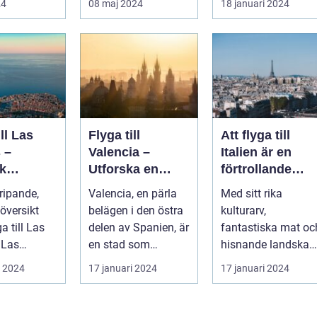
24
08 maj 2024
18 januari 2024
dagens
ill Las
Flyga till
Att flyga till
 –
Valencia –
Italien är en
k
Utforska en
förtrollande
eöarnas
färgstark stad i
upplevelse som
ripande,
Valencia, en pärla
Med sitt rika
Spanien
lockar besökar
översikt
belägen i den östra
kulturarv,
från hela
ga till Las
delen av Spanien, är
fantastiska mat oc
världen
s
en stad som
hisnande landskap
beläget på
kombinerar kustens
har landet blivit en
i 2024
17 januari 2024
17 januari 2024
aria...
skönhet m...
av de populärast...