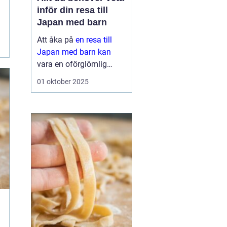
inför din resa till
Japan med barn
Att åka på
en resa till
Japan med barn kan
vara en oförglömlig
upplevelse för hela
01 oktober 2025
familjen. Landet erbjuder
en perfekt blandning av
modern teknik o...