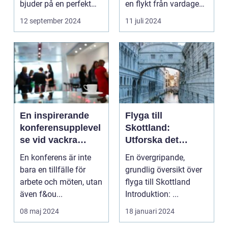
bjuder på en perfekt
en flykt från vardagens
kombination av idy...
hektik...
12 september 2024
11 juli 2024
En inspirerande
Flyga till
konferensupplevel
Skottland:
se vid vackra
Utforska det
Tylösand
vackra landet på
En konferens är inte
En övergripande,
ännu enklast sätt
bara en tillfälle för
grundlig översikt över
arbete och möten, utan
flyga till Skottland
även f&ou...
Introduktion: ...
08 maj 2024
18 januari 2024