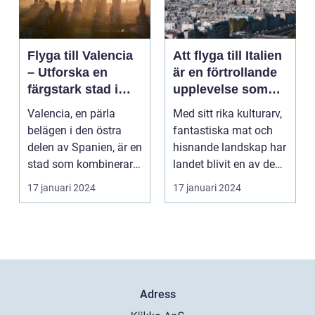
Flyga till Valencia
Att flyga till Italien
– Utforska en
är en förtrollande
färgstark stad i
upplevelse som
Spanien
lockar besökare
Valencia, en pärla
Med sitt rika kulturarv,
från hela världen
belägen i den östra
fantastiska mat och
delen av Spanien, är en
hisnande landskap har
stad som kombinerar
landet blivit en av de
kustens skönhet m...
populärast...
17 januari 2024
17 januari 2024
Adress