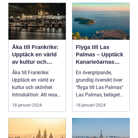
Åka till Frankrike:
Flyga till Las
Upptäck en värld
Palmas – Upptäck
av kultur och
Kanarieöarnas
skönhet
pärla
Åka till Frankrike:
En övergripande,
Upptäck en värld av
grundlig översikt över
kultur och skönhet
"flyga till Las Palmas"
Introduktion: Att resa
Las Palmas, beläget
till Frankrike är...
på Gran Canaria...
18 januari 2024
18 januari 2024