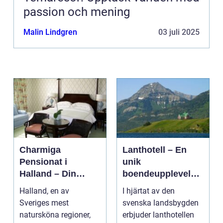
passion och mening
Malin Lindgren
03 juli 2025
Charmiga
Lanthotell – En
Pensionat i
unik
Halland – Din
boendeupplevelse
Guide till Ett
i harmoni med
Halland, en av
I hjärtat av den
Bekymmersfritt
naturen
Sveriges mest
svenska landsbygden
Getaway
natursköna regioner,
erbjuder lanthotellen