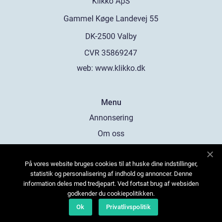
web:
www.klikko.dk
Menu
Annonsering
Om oss
Cookies
På vores website bruges cookies til at huske dine indstillinger,
Kontakta oss
statistik og personalisering af indhold og annoncer. Denne
Sitemap
information deles med tredjepart. Ved fortsat brug af websiden
godkender du cookiepolitikken.
Ok
Privatlivspolitik