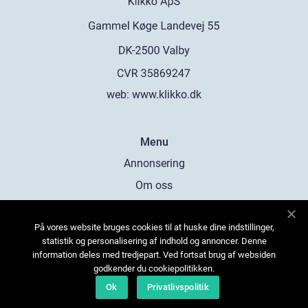
web:
www.klikko.dk
Menu
Annonsering
Om oss
Cookies
På vores website bruges cookies til at huske dine indstillinger,
Kontakta oss
statistik og personalisering af indhold og annoncer. Denne
Sitemap
information deles med tredjepart. Ved fortsat brug af websiden
godkender du cookiepolitikken.
Ok
Privatlivspolitik