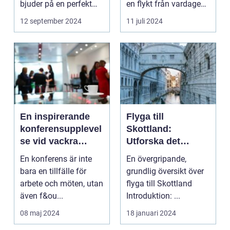
bjuder på en perfekt
en flykt från vardagens
kombination av idy...
hektik...
12 september 2024
11 juli 2024
En inspirerande
Flyga till
konferensupplevel
Skottland:
se vid vackra
Utforska det
Tylösand
vackra landet på
En konferens är inte
En övergripande,
ännu enklast sätt
bara en tillfälle för
grundlig översikt över
arbete och möten, utan
flyga till Skottland
även f&ou...
Introduktion: ...
08 maj 2024
18 januari 2024