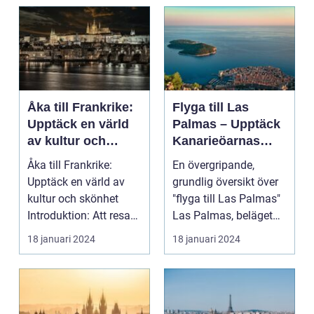
Åka till Frankrike:
Flyga till Las
Upptäck en värld
Palmas – Upptäck
av kultur och
Kanarieöarnas
skönhet
pärla
Åka till Frankrike:
En övergripande,
Upptäck en värld av
grundlig översikt över
kultur och skönhet
"flyga till Las Palmas"
Introduktion: Att resa
Las Palmas, beläget
till Frankrike är...
på Gran Canaria...
18 januari 2024
18 januari 2024