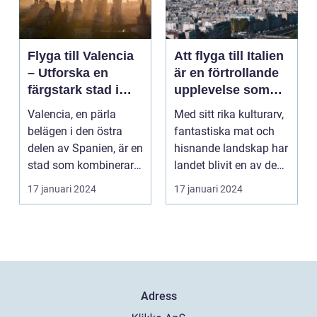
Flyga till Valencia
Att flyga till Italien
– Utforska en
är en förtrollande
färgstark stad i
upplevelse som
Spanien
lockar besökare
Valencia, en pärla
Med sitt rika kulturarv,
från hela världen
belägen i den östra
fantastiska mat och
delen av Spanien, är en
hisnande landskap har
stad som kombinerar
landet blivit en av de
kustens skönhet m...
populärast...
17 januari 2024
17 januari 2024
Adress