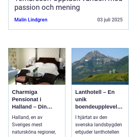
passion och mening
Malin Lindgren
03 juli 2025
Charmiga
Lanthotell – En
Pensionat i
unik
Halland – Din
boendeupplevelse
Guide till Ett
i harmoni med
Halland, en av
I hjärtat av den
Bekymmersfritt
naturen
Sveriges mest
svenska landsbygden
Getaway
natursköna regioner,
erbjuder lanthotellen