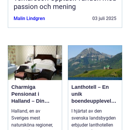
passion och mening
Malin Lindgren
03 juli 2025
Charmiga
Lanthotell – En
Pensionat i
unik
Halland – Din
boendeupplevelse
Guide till Ett
i harmoni med
Halland, en av
I hjärtat av den
Bekymmersfritt
naturen
Sveriges mest
svenska landsbygden
Getaway
natursköna regioner,
erbjuder lanthotellen