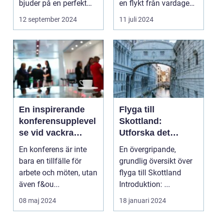
bjuder på en perfekt
en flykt från vardagens
kombination av idy...
hektik...
12 september 2024
11 juli 2024
En inspirerande
Flyga till
konferensupplevel
Skottland:
se vid vackra
Utforska det
Tylösand
vackra landet på
En konferens är inte
En övergripande,
ännu enklast sätt
bara en tillfälle för
grundlig översikt över
arbete och möten, utan
flyga till Skottland
även f&ou...
Introduktion: ...
08 maj 2024
18 januari 2024