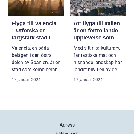
Flyga till Valencia
Att flyga till Italien
– Utforska en
är en förtrollande
färgstark stad i
upplevelse som
Spanien
lockar besökare
Valencia, en pärla
Med sitt rika kulturarv,
från hela världen
belägen i den östra
fantastiska mat och
delen av Spanien, är en
hisnande landskap har
stad som kombinerar
landet blivit en av de
kustens skönhet m...
populärast...
17 januari 2024
17 januari 2024
Adress