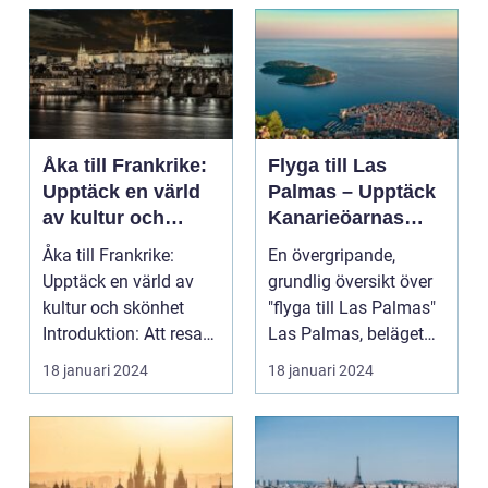
Åka till Frankrike:
Flyga till Las
Upptäck en värld
Palmas – Upptäck
av kultur och
Kanarieöarnas
skönhet
pärla
Åka till Frankrike:
En övergripande,
Upptäck en värld av
grundlig översikt över
kultur och skönhet
"flyga till Las Palmas"
Introduktion: Att resa
Las Palmas, beläget
till Frankrike är...
på Gran Canaria...
18 januari 2024
18 januari 2024