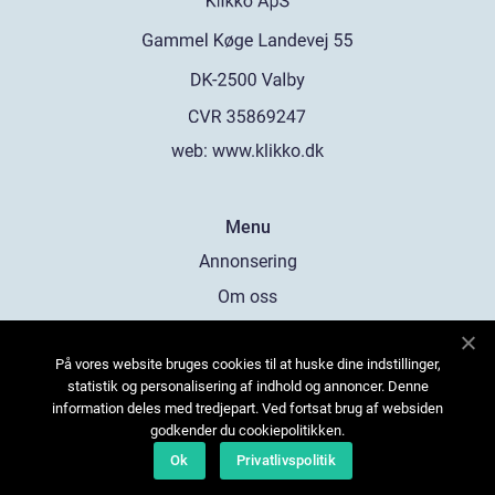
web:
www.klikko.dk
Menu
Annonsering
Om oss
Cookies
På vores website bruges cookies til at huske dine indstillinger,
Kontakta oss
statistik og personalisering af indhold og annoncer. Denne
Sitemap
information deles med tredjepart. Ved fortsat brug af websiden
godkender du cookiepolitikken.
Ok
Privatlivspolitik