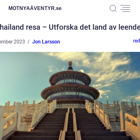
MOTNYAÄVENTYR.
se
hailand resa – Utforska det land av leend
red
ember 2023
Jon Larsson