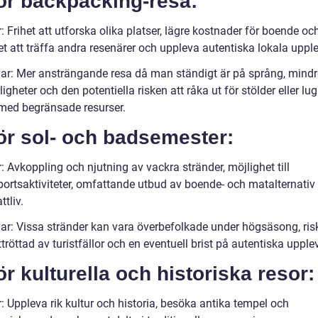
ör backpacking-resa:
: Frihet att utforska olika platser, lägre kostnader för boende oc
t att träffa andra resenärer och uppleva autentiska lokala upple
ar: Mer ansträngande resa då man ständigt är på språng, mindr
gheter och den potentiella risken att råka ut för stölder eller lu
 med begränsade resurser.
ör sol- och badsemester:
: Avkoppling och njutning av vackra stränder, möjlighet till
portsaktiviteter, omfattande utbud av boende- och matalternativ
ttliv.
ar: Vissa stränder kan vara överbefolkade under högsäsong, ris
uttröttad av turistfällor och en eventuell brist på autentiska upplev
ör kulturella och historiska resor:
: Uppleva rik kultur och historia, besöka antika tempel och