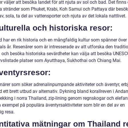
r väljer att besöka landet för att njuta av sol och bad. Det finns
a stränder som Phuket, Krabi, Koh Samui och Pattaya där besö
v, sola, ta del av vattensporter och njuta av det lokala nattlivet.
ulturella och historiska resor:
d har en rik historia och en mångfaldig kultur som spänner över
ls år. Resenärer som är intresserade av att utforska den traditi
n och besöka historiska sevärdheter kan välja att besöka UNESC
rvslistade platser som Ayutthaya, Sukhothai och Chiang Mai.
ventyrsresor:
enärer som söker adrenalinpumpande aktiviteter och äventyr, erb
d ett brett utbud av alternativ. Dykning bland korallreven i And
rekking i norra Thailand, zip-lining genom regnskogar och elefan
a exempel på populära äventyrsaktiviteter som blir en del av en
ig resa.
titativa mätningar om Thailand r