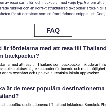
yper av resor samt för- och nackdelar med varje typ. Genom att 
erade rubriker och en korrekt strukturerad text bidrar artikeln till 
kheten för att den visas som en framträdande snippet i ett Goog
FAQ
 är fördelarna med att resa till Thailan
m backpacker?
larna med att resa till Thailand som backpacker inkluderar frihe
ska olika platser, lägre kostnader för boende och mat, möjlighet 
fa andra resenärer och uppleva autentiska lokala upplevelser.
ka är de mest populära destinationerna 
ailand?
est populära destinationerna i Thailand inkluderar Bangkok, Ph