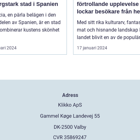
rgstark stad i Spanien
förtrollande upplevels
lockar besökare från he
ia, en pärla belägen i den
världen
delen av Spanien, är en stad
Med sitt rika kulturarv, fanta
ombinerar kustens skönhet
mat och hisnande landskap 
landet blivit en av de populär
uari 2024
17 januari 2024
Adress