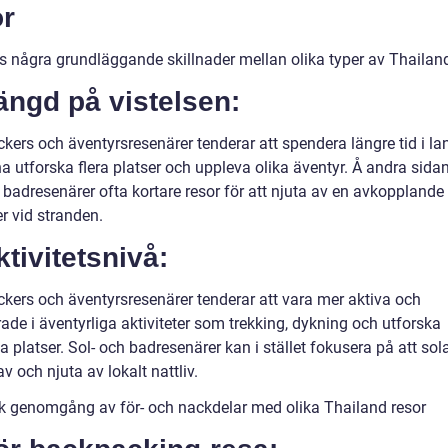
or
ns några grundläggande skillnader mellan olika typer av Thailand
ängd på vistelsen:
ers och äventyrsresenärer tenderar att spendera längre tid i lan
a utforska flera platser och uppleva olika äventyr. Å andra sidan
 badresenärer ofta kortare resor för att njuta av en avkopplande
r vid stranden.
ktivitetsnivå:
kers och äventyrsresenärer tenderar att vara mer aktiva och
de i äventyrliga aktiviteter som trekking, dykning och utforska
 platser. Sol- och badresenärer kan i stället fokusera på att sola
v och njuta av lokalt nattliv.
sk genomgång av för- och nackdelar med olika Thailand resor