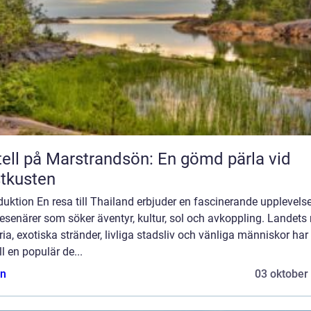
ell på Marstrandsön: En gömd pärla vid
tkusten
duktion En resa till Thailand erbjuder en fascinerande upplevelse
resenärer som söker äventyr, kultur, sol och avkoppling. Landets 
ria, exotiska stränder, livliga stadsliv och vänliga människor har 
ill en populär de...
n
03 oktober