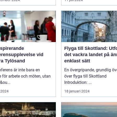
nspirerande
Flyga till Skottland: Ut
erensupplevelse vid
det vackra landet på ä
ra Tylösand
enklast sätt
ferens är inte bara en
En övergripande, grundlig öv
lle för arbete och möten, utan
över flyga till Skottland
&ou...
Introduktion: ...
 2024
18 januari 2024