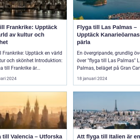
ill Frankrike: Upptäck
Flyga till Las Palmas –
rld av kultur och
Upptäck Kanarieöarnas
het
pärla
ll Frankrike: Upptäck en värld
En övergripande, grundlig öv
 och skönhet Introduktion:
över "flyga till Las Palmas" Las
a till Frankrike är...
Palmas, beläget på Gran Cana
uari 2024
18 januari 2024
 till Valencia – Utforska
Att flyga till Italien är e