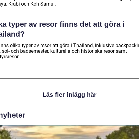
aya, Krabi och Koh Samui.
ka typer av resor finns det att göra i
ailand?
inns olika typer av resor att göra i Thailand, inklusive backpacki
, sol- och badsemester, kulturella och historiska resor samt
yrsresor.
Läs fler inlägg här
 nyheter