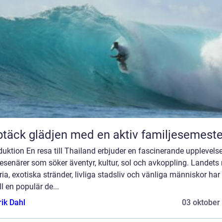
täck glädjen med en aktiv familjesemeste
duktion En resa till Thailand erbjuder en fascinerande upplevelse
resenärer som söker äventyr, kultur, sol och avkoppling. Landets 
ria, exotiska stränder, livliga stadsliv och vänliga människor har 
ill en populär de...
rik Dahl
03 oktober