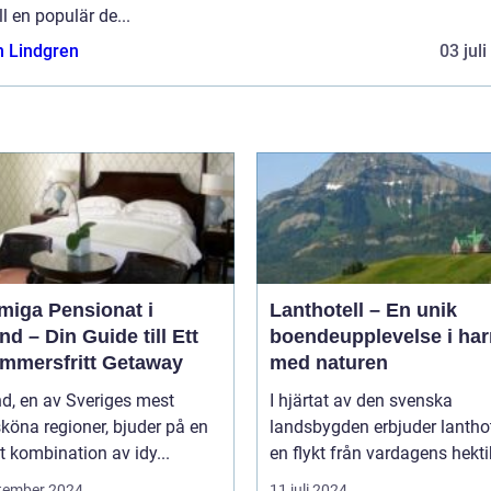
ill en populär de...
n Lindgren
03 jul
miga Pensionat i
Lanthotell – En unik
nd – Din Guide till Ett
boendeupplevelse i ha
mmersfritt Getaway
med naturen
d, en av Sveriges mest
I hjärtat av den svenska
köna regioner, bjuder på en
landsbygden erbjuder lantho
t kombination av idy...
en flykt från vardagens hektik
tember 2024
11 juli 2024