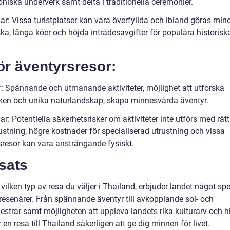
oniska underverk samt delta i traditionella ceremonier.
ar: Vissa turistplatser kan vara överfyllda och ibland göras min
ka, långa köer och höjda inträdesavgifter för populära historisk
ör äventyrsresor:
r: Spännande och utmanande aktiviteter, möjlighet att utforska
ken och unika naturlandskap, skapa minnesvärda äventyr.
r: Potentiella säkerhetsrisker om aktiviteter inte utförs med rät
rustning, högre kostnader för specialiserad utrustning och vissa
sresor kan vara ansträngande fysiskt.
sats
vilken typ av resa du väljer i Thailand, erbjuder landet något spe
 resenärer. Från spännande äventyr till avkopplande sol- och
strar samt möjligheten att uppleva landets rika kulturarv och hi
n resa till Thailand säkerligen att ge dig minnen för livet.