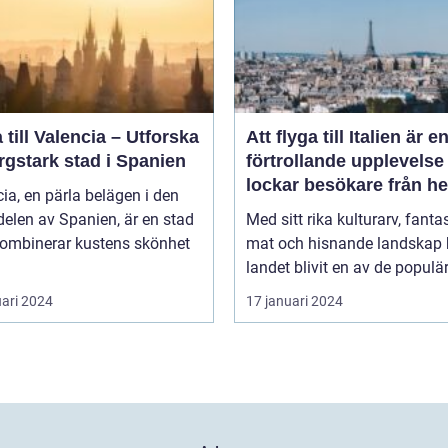
 till Valencia – Utforska
Att flyga till Italien är e
rgstark stad i Spanien
förtrollande upplevels
lockar besökare från he
ia, en pärla belägen i den
världen
delen av Spanien, är en stad
Med sitt rika kulturarv, fanta
ombinerar kustens skönhet
mat och hisnande landskap 
landet blivit en av de populär
uari 2024
17 januari 2024