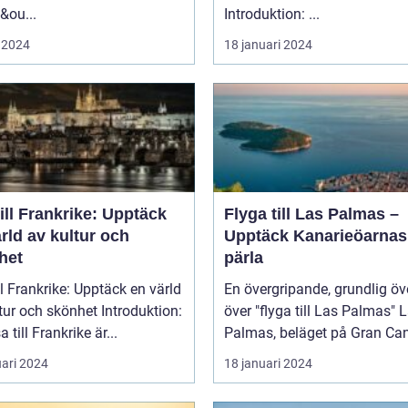
&ou...
Introduktion: ...
 2024
18 januari 2024
ill Frankrike: Upptäck
Flyga till Las Palmas –
rld av kultur och
Upptäck Kanarieöarnas
het
pärla
ll Frankrike: Upptäck en värld
En övergripande, grundlig öv
 och skönhet Introduktion:
över "flyga till Las Palmas" Las
a till Frankrike är...
Palmas, beläget på Gran Cana
uari 2024
18 januari 2024