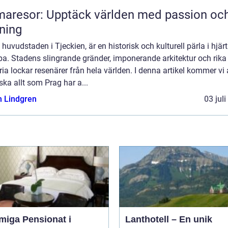
aresor: Upptäck världen med passion oc
ning
 huvudstaden i Tjeckien, är en historisk och kulturell pärla i hjär
a. Stadens slingrande gränder, imponerande arkitektur och rika
ria lockar resenärer från hela världen. I denna artikel kommer vi 
ska allt som Prag har a...
n Lindgren
03 jul
miga Pensionat i
Lanthotell – En unik