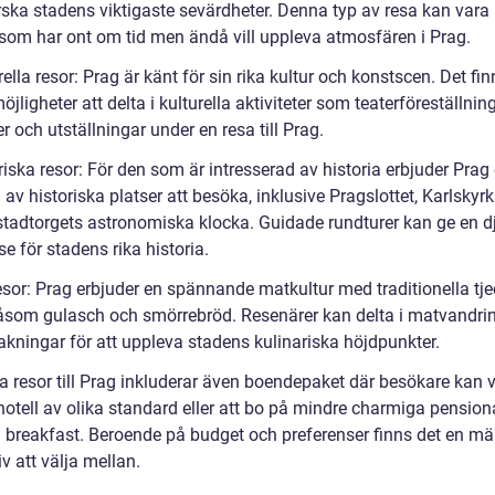
rska stadens viktigaste sevärdheter. Denna typ av resa kan vara 
 som har ont om tid men ändå vill uppleva atmosfären i Prag.
rella resor: Prag är känt för sin rika kultur och konstscen. Det fin
öjligheter att delta i kulturella aktiviteter som teaterföreställning
r och utställningar under en resa till Prag.
riska resor: För den som är intresserad av historia erbjuder Prag 
 av historiska platser att besöka, inklusive Pragslottet, Karlskyr
tadtorgets astronomiska klocka. Guidade rundturer kan ge en d
se för stadens rika historia.
esor: Prag erbjuder en spännande matkultur med traditionella tj
 såsom gulasch och smörrebröd. Resenärer kan delta i matvandri
kningar för att uppleva stadens kulinariska höjdpunkter.
a resor till Prag inkluderar även boendepaket där besökare kan v
otell av olika standard eller att bo på mindre charmiga pensiona
 breakfast. Beroende på budget och preferenser finns det en m
iv att välja mellan.