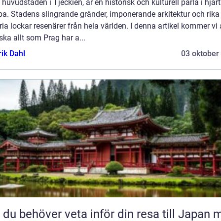
 huvudstaden i Tjeckien, är en historisk och kulturell pärla i hjär
a. Stadens slingrande gränder, imponerande arkitektur och rika
ria lockar resenärer från hela världen. I denna artikel kommer vi 
ska allt som Prag har a...
rik Dahl
03 oktober
t du behöver veta inför din resa till Japan