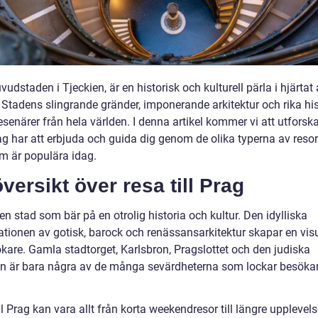
vudstaden i Tjeckien, är en historisk och kulturell pärla i hjärtat
 Stadens slingrande gränder, imponerande arkitektur och rika his
esenärer från hela världen. I denna artikel kommer vi att utforska
 har att erbjuda och guida dig genom de olika typerna av resor t
m är populära idag.
versikt över resa till Prag
en stad som bär på en otrolig historia och kultur. Den idylliska
tionen av gotisk, barock och renässansarkitektur skapar en visu
ökare. Gamla stadtorget, Karlsbron, Pragslottet och den judiska
en är bara några av de många sevärdheterna som lockar besökare
ll Prag kan vara allt från korta weekendresor till längre upplevels