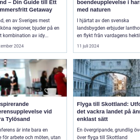
nd – Din Guide till Ett
boendeupplevelse i ha
mmersfritt Getaway
med naturen
d, en av Sveriges mest
I hjärtat av den svenska
köna regioner, bjuder på en
landsbygden erbjuder lantho
t kombination av idy...
en flykt från vardagens hektik
tember 2024
11 juli 2024
nspirerande
Flyga till Skottland: Ut
erensupplevelse vid
det vackra landet på ä
ra Tylösand
enklast sätt
ferens är inte bara en
En övergripande, grundlig öv
lle för arbete och möten, utan
över flyga till Skottland