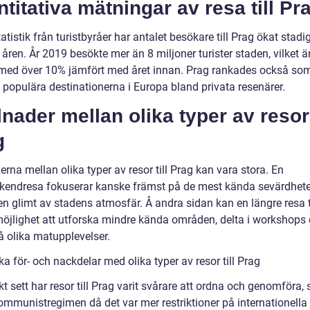
titativa mätningar av resa till Pr
tatistik från turistbyråer har antalet besökare till Prag ökat stadi
åren. År 2019 besökte mer än 8 miljoner turister staden, vilket ä
med över 10% jämfört med året innan. Prag rankades också so
 populära destinationerna i Europa bland privata resenärer.
lnader mellan olika typer av resor 
g
erna mellan olika typer av resor till Prag kan vara stora. En
kendresa fokuserar kanske främst på de mest kända sevärdhet
en glimt av stadens atmosfär. Å andra sidan kan en längre resa t
möjlighet att utforska mindre kända områden, delta i workshops e
å olika matupplevelser.
ka för- och nackdelar med olika typer av resor till Prag
kt sett har resor till Prag varit svårare att ordna och genomföra, s
ommunistregimen då det var mer restriktioner på internationella 