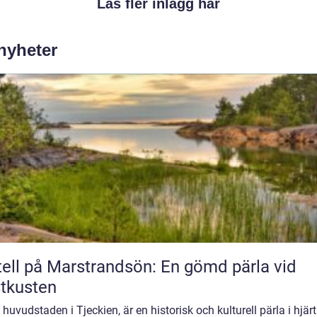
Läs fler inlägg här
 nyheter
ell på Marstrandsön: En gömd pärla vid
tkusten
 huvudstaden i Tjeckien, är en historisk och kulturell pärla i hjär