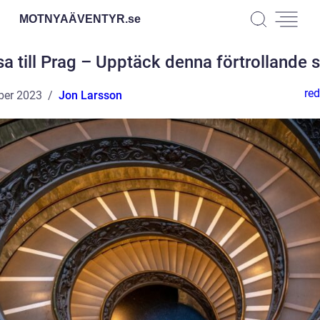
MOTNYAÄVENTYR.
se
a till Prag – Upptäck denna förtrollande 
red
ber 2023
Jon Larsson