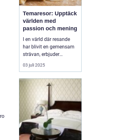
Temaresor: Upptäck
världen med
passion och mening
I en värld där resande
har blivit en gemensam
strävan, erbjuder
temaresor en unik
03 juli 2025
möjlighet att fördjupa
sig i speciella intressen
och kulturella
upplevelser. Genom att
välja en resa baserad på
ett tema kan man upp...
ro