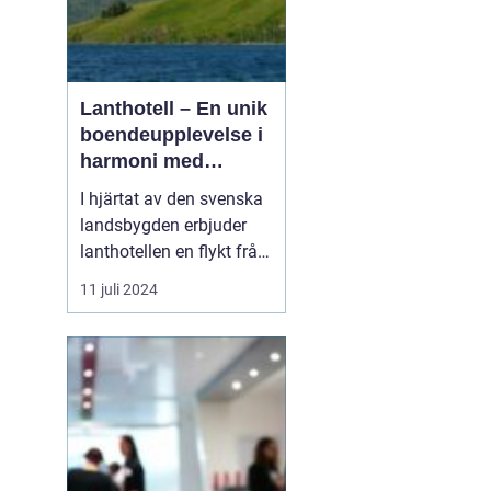
Lanthotell – En unik
boendeupplevelse i
harmoni med
naturen
I hjärtat av den svenska
landsbygden erbjuder
lanthotellen en flykt från
vardagens hektik och en
11 juli 2024
chans att återupptäcka
naturens tystnad och
skönhet.
Smålandstorpet står
som ett skinande
exempel på hur per...