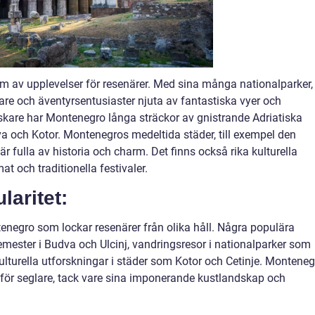
um av upplevelser för resenärer. Med sina många nationalparker,
re och äventyrsentusiaster njuta av fantastiska vyer och
kare har Montenegro långa sträckor av gnistrande Adriatiska
a och Kotor. Montenegros medeltida städer, till exempel den
 fulla av historia och charm. Det finns också rika kulturella
t och traditionella festivaler.
aritet:
ontenegro som lockar resenärer från olika håll. Några populära
semester i Budva och Ulcinj, vandringsresor i nationalparker som
lturella utforskningar i städer som Kotor och Cetinje. Monteneg
n för seglare, tack vare sina imponerande kustlandskap och