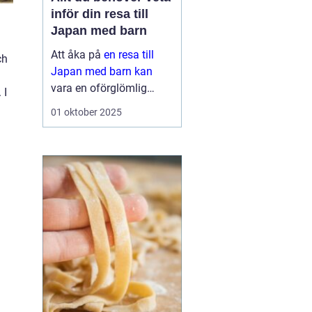
inför din resa till
Japan med barn
Att åka på
en resa till
ch
Japan med barn kan
vara en oförglömlig
 I
upplevelse för hela
01 oktober 2025
familjen. Landet erbjuder
en perfekt blandning av
modern teknik o...