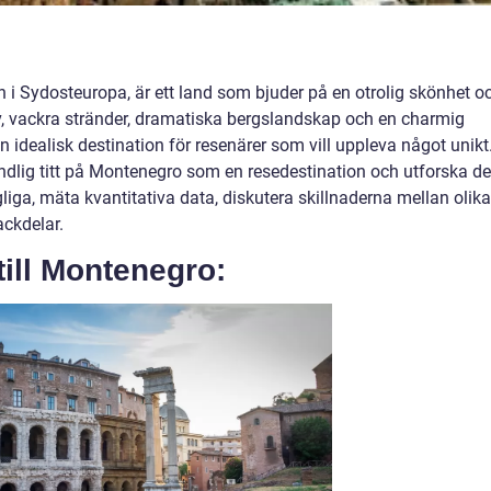
i Sydosteuropa, är ett land som bjuder på en otrolig skönhet o
rv, vackra stränder, dramatiska bergslandskap och en charmig
 idealisk destination för resenärer som vill uppleva något unikt.
undlig titt på Montenegro som en resedestination och utforska de
gliga, mäta kvantitativa data, diskutera skillnaderna mellan olika
ackdelar.
till Montenegro: