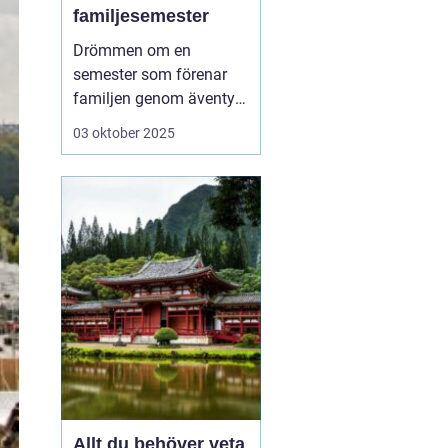
familjesemester
Drömmen om en
semester som förenar
familjen genom äventyr
och nya upplevelser är
03 oktober 2025
mer uppnåelig än man
ofta tror. Aktiv
familjesemester har
blivit ett populärt
alternativ för familjer
som vill tillbringa kvalit...
Allt du behöver veta