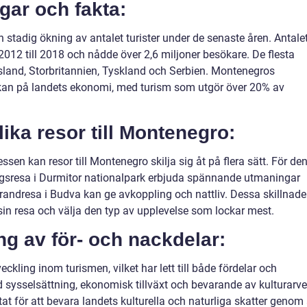
gar och fakta:
n stadig ökning av antalet turister under de senaste åren. Antale
2012 till 2018 och nådde över 2,6 miljoner besökare. De flesta
sland, Storbritannien, Tyskland och Serbien. Montenegros
erkan på landets ekonomi, med turism som utgör över 20% av
lika resor till Montenegro:
sen kan resor till Montenegro skilja sig åt på flera sätt. För de
ngsresa i Durmitor nationalpark erbjuda spännande utmaningar
trandresa i Budva kan ge avkoppling och nattliv. Dessa skillnade
sin resa och välja den typ av upplevelse som lockar mest.
g av för- och nackdelar:
kling inom turismen, vilket har lett till både fördelar och
 sysselsättning, ekonomisk tillväxt och bevarande av kulturarve
at för att bevara landets kulturella och naturliga skatter genom 