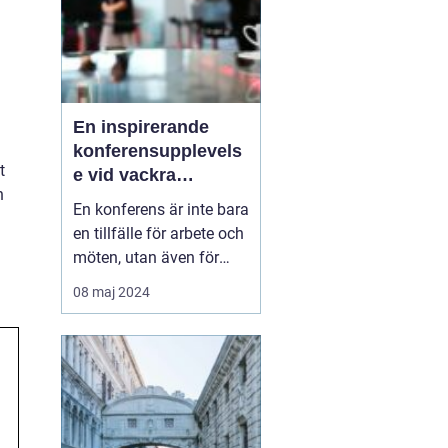
En inspirerande
konferensupplevels
t
e vid vackra
n
Tylösand
En konferens är inte bara
en tillfälle för arbete och
möten, utan även för
avkoppling,
08 maj 2024
teambuilding, och nya
upplevelser. På Sveriges
västkust, där havets brus
och den mjuka sandens
skönhet lockar, l...