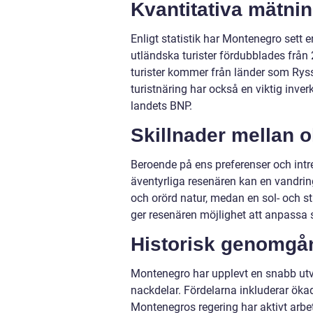
Kvantitativa mätnin
Enligt statistik har Montenegro sett e
utländska turister fördubblades från 
turister kommer från länder som Rys
turistnäring har också en viktig inv
landets BNP.
Skillnader mellan o
Beroende på ens preferenser och intres
äventyrliga resenären kan en vandri
och orörd natur, medan en sol- och s
ger resenären möjlighet att anpassa 
Historisk genomgån
Montenegro har upplevt en snabb utvec
nackdelar. Fördelarna inkluderar ökad
Montenegros regering har aktivt arbet