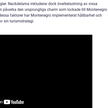
egler. Nackdelarna inkluderar dock överbelastning av vissa
kan påverka den ursprungliga charm som lockade till Montenegro
a dessa faktorer har Montenegro implementerat hållbarhet och
v sin turismstrategi.