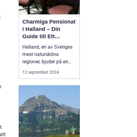
t
Charmiga Pensionat
i Halland – Din
Guide till Ett
Bekymmersfritt
Halland, en av Sveriges
Getaway
mest natursköna
regioner, bjuder på en
perfekt kombination av
n
12 september 2024
idyllisk landsbygd,
vackra stränder och små
r
pittoreska byar. Bland
dessa vyer finns mysiga
pensionat som erbarkar
besökaren en unik inbli...
t.
att