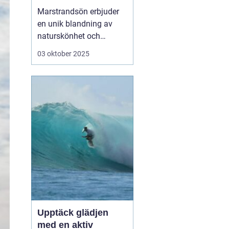
västkusten
Marstrandsön erbjuder
en unik blandning av
naturskönhet och
historisk charm, och är
03 oktober 2025
en perfekt destination
för den som söker en
avkopplande semester
vid havet. Med sina
mysiga hotell och
närheten till natur, kultur
och h...
Upptäck glädjen
med en aktiv