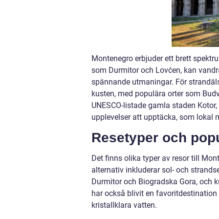
Montenegro erbjuder ett brett spektr
som Durmitor och Lovćen, kan vandra
spännande utmaningar. För strandäls
kusten, med populära orter som Budv
UNESCO-listade gamla staden Kotor, är
upplevelser att upptäcka, som lokal ma
Resetyper och popul
Det finns olika typer av resor till M
alternativ inkluderar sol- och strand
Durmitor och Biogradska Gora, och ku
har också blivit en favoritdestinatio
kristallklara vatten.