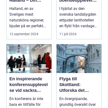
Halland – Din
boendeupplevelse
Guide till Ett
i harmoni med
Halland, en av
I hjärtat av den
Bekymmersfritt
naturen
Sveriges mest
svenska landsbygden
Getaway
natursköna regioner,
erbjuder lanthotellen
bjuder på en perfekt
en flykt från vardagens
kombination av idy...
hektik...
12 september 2024
11 juli 2024
En inspirerande
Flyga till
konferensupplevel
Skottland:
se vid vackra
Utforska det
Tylösand
vackra landet på
En konferens är inte
En övergripande,
ännu enklast sätt
bara en tillfälle för
grundlig översikt över