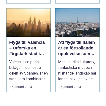
Flyga till Valencia
Att flyga till Italien
– Utforska en
är en förtrollande
färgstark stad i
upplevelse som
Spanien
lockar besökare
Valencia, en pärla
Med sitt rika kulturarv,
från hela världen
belägen i den östra
fantastiska mat och
delen av Spanien, är en
hisnande landskap har
stad som kombinerar
landet blivit en av de
kustens skönhet m...
populärast...
17 januari 2024
17 januari 2024