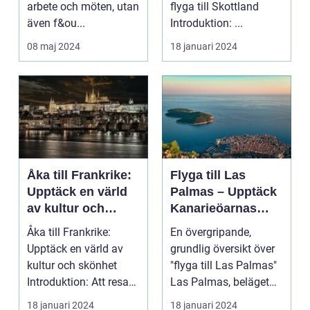
arbete och möten, utan
flyga till Skottland
även f&ou...
Introduktion: ...
08 maj 2024
18 januari 2024
Åka till Frankrike:
Flyga till Las
Upptäck en värld
Palmas – Upptäck
av kultur och
Kanarieöarnas
skönhet
pärla
Åka till Frankrike:
En övergripande,
Upptäck en värld av
grundlig översikt över
kultur och skönhet
"flyga till Las Palmas"
Introduktion: Att resa
Las Palmas, beläget
till Frankrike är...
på Gran Canaria...
18 januari 2024
18 januari 2024