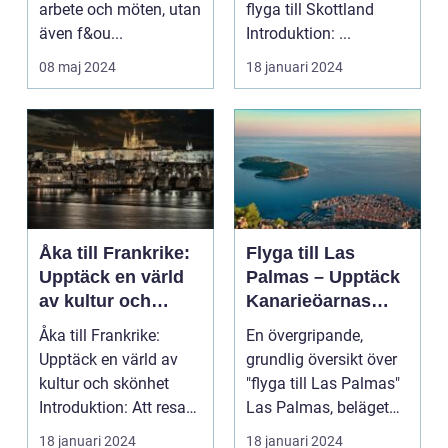
arbete och möten, utan
flyga till Skottland
även f&ou...
Introduktion: ...
08 maj 2024
18 januari 2024
Åka till Frankrike:
Flyga till Las
Upptäck en värld
Palmas – Upptäck
av kultur och
Kanarieöarnas
skönhet
pärla
Åka till Frankrike:
En övergripande,
Upptäck en värld av
grundlig översikt över
kultur och skönhet
"flyga till Las Palmas"
Introduktion: Att resa
Las Palmas, beläget
till Frankrike är...
på Gran Canaria...
18 januari 2024
18 januari 2024