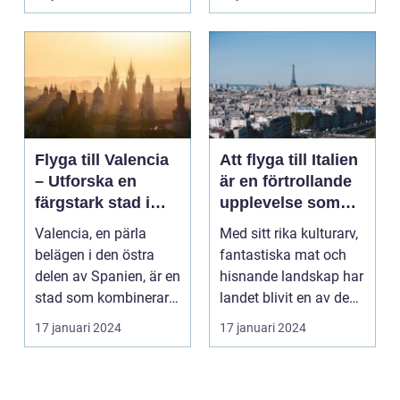
Flyga till Valencia
Att flyga till Italien
– Utforska en
är en förtrollande
färgstark stad i
upplevelse som
Spanien
lockar besökare
Valencia, en pärla
Med sitt rika kulturarv,
från hela världen
belägen i den östra
fantastiska mat och
delen av Spanien, är en
hisnande landskap har
stad som kombinerar
landet blivit en av de
kustens skönhet m...
populärast...
17 januari 2024
17 januari 2024