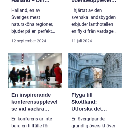
Halland – Din
boendeupplevelse
Guide till Ett
i harmoni med
Halland, en av
I hjärtat av den
Bekymmersfritt
naturen
Sveriges mest
svenska landsbygden
Getaway
natursköna regioner,
erbjuder lanthotellen
bjuder på en perfekt
en flykt från vardagens
kombination av idy...
hektik...
12 september 2024
11 juli 2024
En inspirerande
Flyga till
konferensupplevel
Skottland:
se vid vackra
Utforska det
Tylösand
vackra landet på
En konferens är inte
En övergripande,
ännu enklast sätt
bara en tillfälle för
grundlig översikt över