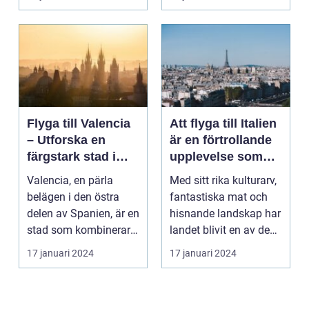
Flyga till Valencia
Att flyga till Italien
– Utforska en
är en förtrollande
färgstark stad i
upplevelse som
Spanien
lockar besökare
Valencia, en pärla
Med sitt rika kulturarv,
från hela världen
belägen i den östra
fantastiska mat och
delen av Spanien, är en
hisnande landskap har
stad som kombinerar
landet blivit en av de
kustens skönhet m...
populärast...
17 januari 2024
17 januari 2024