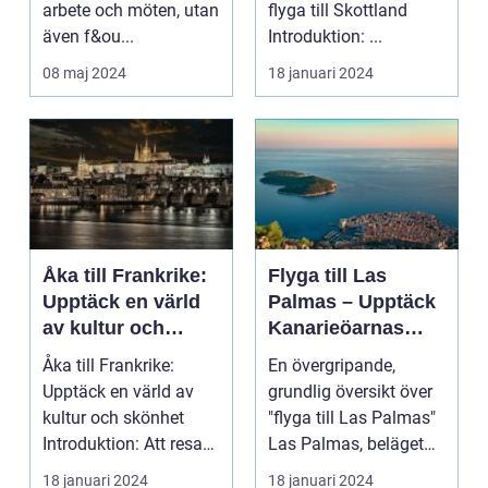
arbete och möten, utan
flyga till Skottland
även f&ou...
Introduktion: ...
08 maj 2024
18 januari 2024
Åka till Frankrike:
Flyga till Las
Upptäck en värld
Palmas – Upptäck
av kultur och
Kanarieöarnas
skönhet
pärla
Åka till Frankrike:
En övergripande,
Upptäck en värld av
grundlig översikt över
kultur och skönhet
"flyga till Las Palmas"
Introduktion: Att resa
Las Palmas, beläget
till Frankrike är...
på Gran Canaria...
18 januari 2024
18 januari 2024