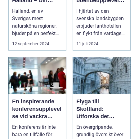
Halland – Din
boendeupplevelse
Guide till Ett
i harmoni med
Halland, en av
I hjärtat av den
Bekymmersfritt
naturen
Sveriges mest
svenska landsbygden
Getaway
natursköna regioner,
erbjuder lanthotellen
bjuder på en perfekt
en flykt från vardagens
kombination av idy...
hektik...
12 september 2024
11 juli 2024
En inspirerande
Flyga till
konferensupplevel
Skottland:
se vid vackra
Utforska det
Tylösand
vackra landet på
En konferens är inte
En övergripande,
ännu enklast sätt
bara en tillfälle för
grundlig översikt över