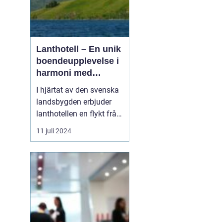
Lanthotell – En unik
boendeupplevelse i
harmoni med
naturen
I hjärtat av den svenska
landsbygden erbjuder
lanthotellen en flykt från
vardagens hektik och en
11 juli 2024
chans att återupptäcka
naturens tystnad och
skönhet.
Smålandstorpet står
som ett skinande
exempel på hur per...