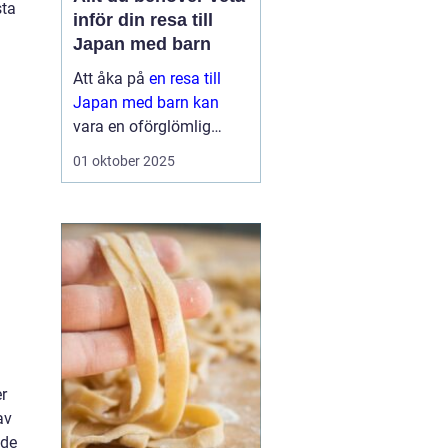
sta
inför din resa till
Japan med barn
Att åka på
en resa till
Japan med barn kan
vara en oförglömlig
upplevelse för hela
01 oktober 2025
familjen. Landet erbjuder
en perfekt blandning av
modern teknik o...
er
av
nde