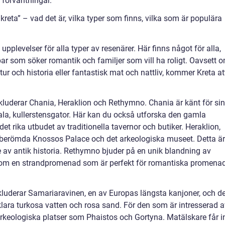
 förväntningar.
reta” – vad det är, vilka typer som finns, vilka som är populära
upplevelser för alla typer av resenärer. Här finns något för alla,
par som söker romantik och familjer som vill ha roligt. Oavsett 
tur och historia eller fantastisk mat och nattliv, kommer Kreta at
nkluderar Chania, Heraklion och Rethymno. Chania är känt för sin
, kullerstensgator. Här kan du också utforska den gamla
t rika utbudet av traditionella tavernor och butiker. Heraklion,
n berömda Knossos Palace och det arkeologiska museet. Detta är
e av antik historia. Rethymno bjuder på en unik blandning av
iksom en strandpromenad som är perfekt för romantiska promena
kluderar Samariaravinen, en av Europas längsta kanjoner, och d
 klara turkosa vatten och rosa sand. För den som är intresserad 
rkeologiska platser som Phaistos och Gortyna. Matälskare får i