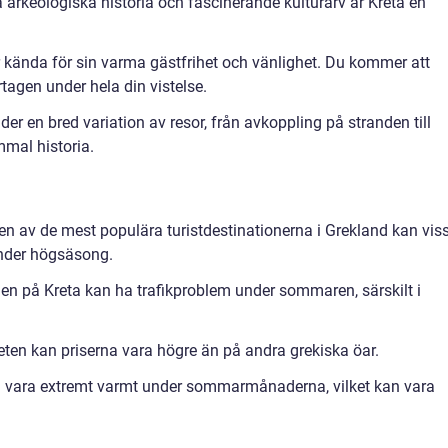
ka arkeologiska historia och fascinerande kulturarv är Kreta en
 kända för sin varma gästfrihet och vänlighet. Du kommer att
gen under hela din vistelse.
er en bred variation av resor, från avkoppling på stranden till
mal historia.
 en av de mest populära turistdestinationerna i Grekland kan vis
under högsäsong.
en på Kreta kan ha trafikproblem under sommaren, särskilt i
eten kan priserna vara högre än på andra grekiska öar.
 vara extremt varmt under sommarmånaderna, vilket kan vara