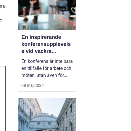
ina
t
En inspirerande
konferensupplevels
e vid vackra
Tylösand
En konferens är inte bara
en tillfälle för arbete och
möten, utan även för
avkoppling,
08 maj 2024
teambuilding, och nya
upplevelser. På Sveriges
västkust, där havets brus
och den mjuka sandens
skönhet lockar, l...