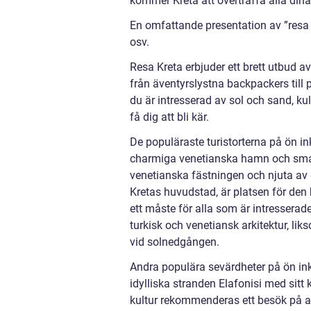
kommer Kreta att överträffa alla dina
En omfattande presentation av ”resa k
osv.
Resa Kreta erbjuder ett brett utbud av 
från äventyrslystna backpackers till 
du är intresserad av sol och sand, kul
få dig att bli kär.
De populäraste turistorterna på ön i
charmiga venetianska hamn och smala
venetianska fästningen och njuta av de
Kretas huvudstad, är platsen för de
ett måste för alla som är intresserad
turkisk och venetiansk arkitektur, l
vid solnedgången.
Andra populära sevärdheter på ön in
idylliska stranden Elafonisi med sitt
kultur rekommenderas ett besök på a