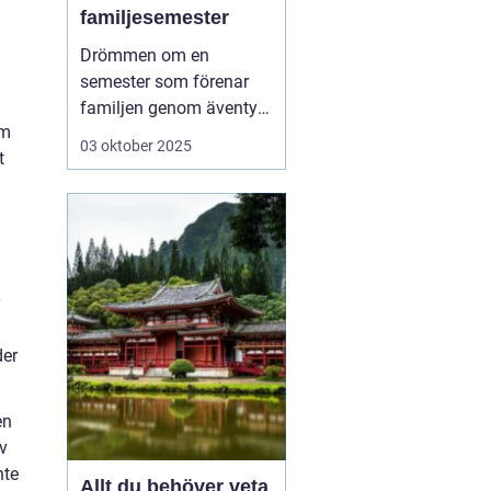
familjesemester
Drömmen om en
semester som förenar
familjen genom äventyr
om
och nya upplevelser är
03 oktober 2025
t
mer uppnåelig än man
ofta tror. Aktiv
familjesemester har
blivit ett populärt
alternativ för familjer
som vill tillbringa kvalit...
der
en
av
nte
Allt du behöver veta