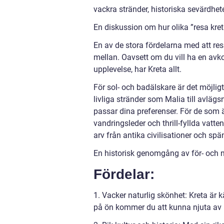
vackra stränder, historiska sevärdhet
En diskussion om hur olika ”resa kreta
En av de stora fördelarna med att resa 
mellan. Oavsett om du vill ha en avkop
upplevelse, har Kreta allt.
För sol- och badälskare är det möjligt
livliga stränder som Malia till avlägs
passar dina preferenser. För de som
vandringsleder och thrill-fyllda vatten
arv från antika civilisationer och sp
En historisk genomgång av för- och n
Fördelar:
1. Vacker naturlig skönhet: Kreta är k
på ön kommer du att kunna njuta av pi