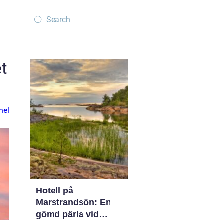
t
nel
Hotell på
Marstrandsön: En
gömd pärla vid