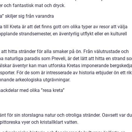
er och fantastisk mat och dryck.
” skiljer sig från varandra
till Kreta är att det finns gott om olika typer av resor att välja
plande strandsemester, en äventyrlig utflykt eller en kulturell
 att hitta stränder för alla smaker på ön. Från välutrustade och
na naturliga paradis som Preveli, är det lätt att hitta en strand s
 älskar äventyr kan man utforska Kretas imponerande bergskedja
sporter. För de som är intresserade av historia erbjuder ön ett rik
ännande arkeologiska utgrävningar.
ackdelar med olika ”resa kreta”
änt för sin storslagna natur och otroliga stränder. Oavsett var du
ttoreska vyer och kristallklart vatten.