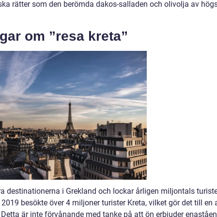
siska rätter som den berömda dakos-salladen och olivolja av hög
ngar om ”resa kreta”
a destinationerna i Grekland och lockar årligen miljontals turist
 2019 besökte över 4 miljoner turister Kreta, vilket gör det till en 
 Detta är inte förvånande med tanke på att ön erbjuder enaståe