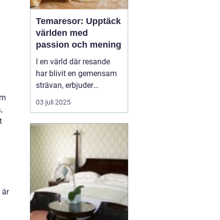
Temaresor: Upptäck
världen med
passion och mening
I en värld där resande
har blivit en gemensam
strävan, erbjuder
temaresor en unik
om
03 juli 2025
möjlighet att fördjupa
,
sig i speciella intressen
t
och kulturella
upplevelser. Genom att
välja en resa baserad på
ett tema kan man upp...
 är