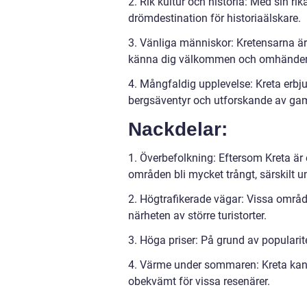
2. Rik kultur och historia: Med sin ri
drömdestination för historiaälskare.
3. Vänliga människor: Kretensarna är
känna dig välkommen och omhänderta
4. Mångfaldig upplevelse: Kreta erbjud
bergsäventyr och utforskande av gam
Nackdelar:
1. Överbefolkning: Eftersom Kreta är
områden bli mycket trångt, särskilt 
2. Högtrafikerade vägar: Vissa områd
närheten av större turistorter.
3. Höga priser: På grund av popularit
4. Värme under sommaren: Kreta kan
obekvämt för vissa resenärer.