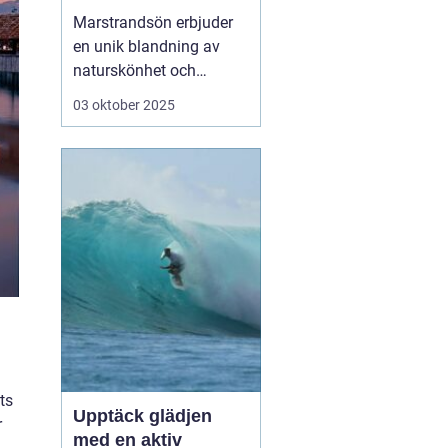
västkusten
Marstrandsön erbjuder
en unik blandning av
naturskönhet och
historisk charm, och är
03 oktober 2025
en perfekt destination
för den som söker en
avkopplande semester
vid havet. Med sina
mysiga hotell och
närheten till natur, kultur
och h...
ts
Upptäck glädjen
r
med en aktiv