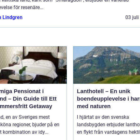
velse för resenäre...
n Lindgren
03 jul
miga Pensionat i
Lanthotell – En unik
nd – Din Guide till Ett
boendeupplevelse i ha
mmersfritt Getaway
med naturen
d, en av Sveriges mest
I hjärtat av den svenska
köna regioner, bjuder på en
landsbygden erbjuder lantho
t kombination av idy...
en flykt från vardagens hektik