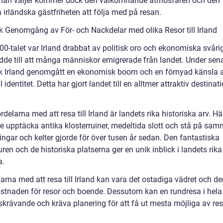
man väljer kommer dock den välkomnande atmosfären och den
 irländska gästfriheten att följa med på resan.
sk Genomgång av För- och Nackdelar med olika Resor till Irland
0-talet var Irland drabbat av politisk oro och ekonomiska svårig
edde till att många människor emigrerade från landet. Under sena
k Irland genomgått en ekonomisk boom och en förnyad känsla 
l identitet. Detta har gjort landet till en alltmer attraktiv destinat
rdelarna med att resa till Irland är landets rika historiska arv. H
e upptäcka antika klosterruiner, medeltida slott och stå på sa
ngar och kelter gjorde för över tusen år sedan. Den fantastiska
uren och de historiska platserna ger en unik inblick i landets rika
a.
rna med att resa till Irland kan vara det ostadiga vädret och de
stnaden för resor och boende. Dessutom kan en rundresa i hela
dskrävande och kräva planering för att få ut mesta möjliga av re