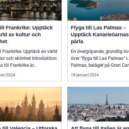
ill Frankrike: Upptäck
Flyga till Las Palmas –
rld av kultur och
Upptäck Kanarieöarnas
het
pärla
ll Frankrike: Upptäck en värld
En övergripande, grundlig öv
 och skönhet Introduktion:
över "flyga till Las Palmas" Las
a till Frankrike är...
Palmas, beläget på Gran Cana
uari 2024
18 januari 2024
 till Valencia – Utforska
Att flyga till Italien är e