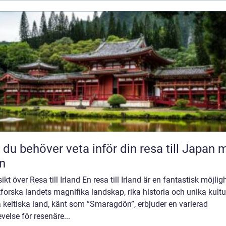
t du behöver veta inför din resa till Japan
n
ikt över Resa till Irland En resa till Irland är en fantastisk möjlig
tforska landets magnifika landskap, rika historia och unika kultu
 keltiska land, känt som ”Smaragdön”, erbjuder en varierad
velse för resenäre...