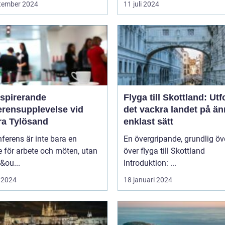
tember 2024
11 juli 2024
nspirerande
Flyga till Skottland: Ut
erensupplevelse vid
det vackra landet på ä
ra Tylösand
enklast sätt
ferens är inte bara en
En övergripande, grundlig öv
lle för arbete och möten, utan
över flyga till Skottland
&ou...
Introduktion: ...
 2024
18 januari 2024