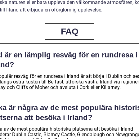
iska naturen eller bara uppleva den välkomnande atmosfären, 
till Irland att erbjuda en oförglömlig upplevelse.
FAQ
 är en lämplig resväg för en rundresa i
and?
pulär resväg för en rundresa i Irland är att börja i Dublin och s
längs östra kusten till Belfast, utforska västra Irland via region
y och Cliffs of Moher och avsluta i Cork eller Killarney.
ka är några av de mest populära histori
tserna att besöka i Irland?
a av de mest populära historiska platserna att besöka i Irland
uderar Dublin Castle, Blarney Castle, Glendalough och Newgrange