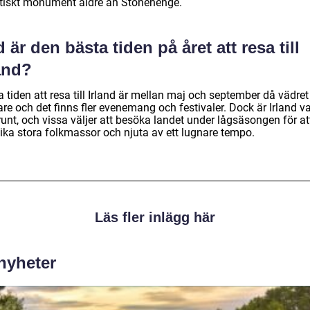
itiskt monument äldre än Stonehenge.
 är den bästa tiden på året att resa till
and?
 tiden att resa till Irland är mellan maj och september då vädret
re och det finns fler evenemang och festivaler. Dock är Irland v
runt, och vissa väljer att besöka landet under lågsäsongen för at
ika stora folkmassor och njuta av ett lugnare tempo.
Läs fler inlägg här
 nyheter