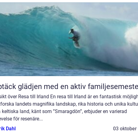
täck glädjen med en aktiv familjesemeste
ikt över Resa till Irland En resa till Irland är en fantastisk möjlig
tforska landets magnifika landskap, rika historia och unika kultu
 keltiska land, känt som ”Smaragdön”, erbjuder en varierad
velse för resenäre...
rik Dahl
03 oktober