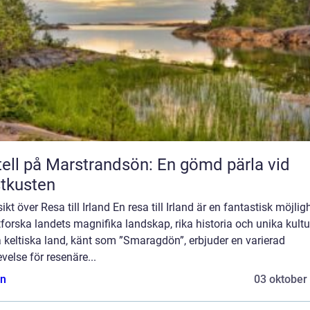
ell på Marstrandsön: En gömd pärla vid
tkusten
ikt över Resa till Irland En resa till Irland är en fantastisk möjlig
tforska landets magnifika landskap, rika historia och unika kultu
 keltiska land, känt som ”Smaragdön”, erbjuder en varierad
velse för resenäre...
n
03 oktober