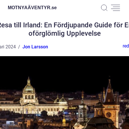
MOTNYAÄVENTYR.
se
esa till Irland: En Fördjupande Guide för 
oförglömlig Upplevelse
red
ari 2024
Jon Larsson