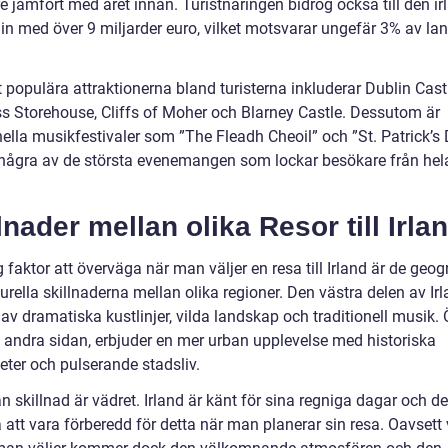
e jämfört med året innan. Turistnäringen bidrog också till den i
n med över 9 miljarder euro, vilket motsvarar ungefär 3% av la
populära attraktionerna bland turisterna inkluderar Dublin Castl
s Storehouse, Cliffs of Moher och Blarney Castle. Dessutom är
nella musikfestivaler som ”The Fleadh Cheoil” och ”St. Patrick’s
några av de största evenemangen som lockar besökare från hel
lnader mellan olika Resor till Irla
g faktor att överväga när man väljer en resa till Irland är de geog
urella skillnaderna mellan olika regioner. Den västra delen av Ir
av dramatiska kustlinjer, vilda landskap och traditionell musik. 
 å andra sidan, erbjuder en mer urban upplevelse med historiska
eter och pulserande stadsliv.
 skillnad är vädret. Irland är känt för sina regniga dagar och d
 att vara förberedd för detta när man planerar sin resa. Oavsett 