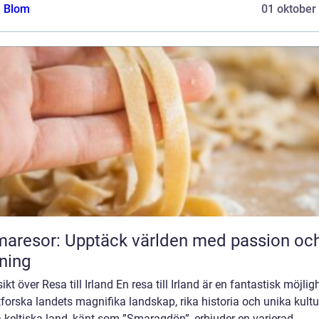
a Blom
01 oktober
aresor: Upptäck världen med passion oc
ning
ikt över Resa till Irland En resa till Irland är en fantastisk möjlig
tforska landets magnifika landskap, rika historia och unika kultu
 keltiska land, känt som ”Smaragdön”, erbjuder en varierad