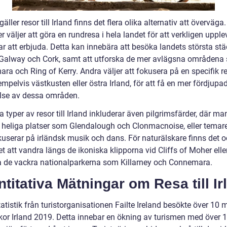
gäller resor till Irland finns det flera olika alternativ att överväg
r väljer att göra en rundresa i hela landet för att verkligen upplev
ar att erbjuda. Detta kan innebära att besöka landets största st
 Galway och Cork, samt att utforska de mer avlägsna områdena
a och Ring of Kerry. Andra väljer att fokusera på en specifik re
pelvis västkusten eller östra Irland, för att få en mer fördjupa
lse av dessa områden.
 typer av resor till Irland inkluderar även pilgrimsfärder, där ma
 heliga platser som Glendalough och Clonmacnoise, eller temar
userar på irländsk musik och dans. För naturälskare finns det 
t att vandra längs de ikoniska klipporna vid Cliffs of Moher elle
a de vackra nationalparkerna som Killarney och Connemara.
titativa Mätningar om Resa till Ir
tatistik från turistorganisationen Failte Ireland besökte över 10 m
or Irland 2019. Detta innebar en ökning av turismen med över 1