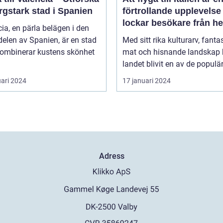
rgstark stad i Spanien
förtrollande upplevels
lockar besökare från he
ia, en pärla belägen i den
världen
delen av Spanien, är en stad
Med sitt rika kulturarv, fanta
ombinerar kustens skönhet
mat och hisnande landskap 
landet blivit en av de populär
uari 2024
17 januari 2024
Adress