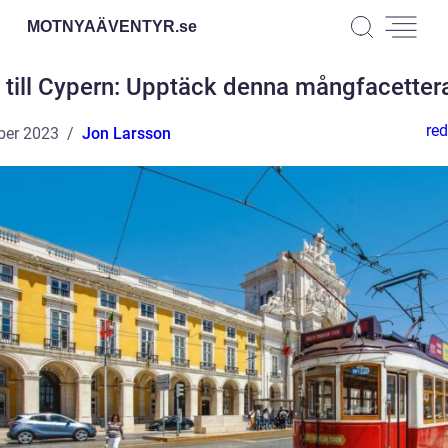
MOTNYAÄVENTYR.
se
 till Cypern: Upptäck denna mångfacetter
red
ber 2023
Jon Larsson