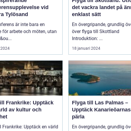
nspirerande
Flyga till Skottland: Ut
erensupplevelse vid
det vackra landet på ä
ra Tylösand
enklast sätt
ferens är inte bara en
En övergripande, grundlig öv
lle för arbete och möten, utan
över flyga till Skottland
&ou...
Introduktion: ...
 2024
18 januari 2024
ill Frankrike: Upptäck
Flyga till Las Palmas –
rld av kultur och
Upptäck Kanarieöarnas
het
pärla
ll Frankrike: Upptäck en värld
En övergripande, grundlig öv