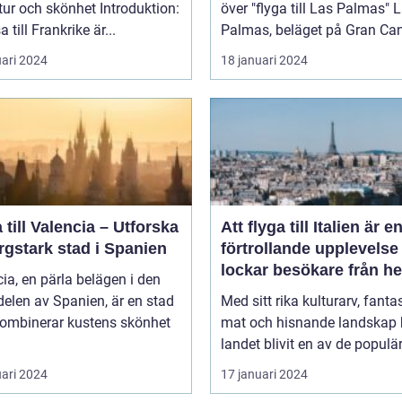
 och skönhet Introduktion:
över "flyga till Las Palmas" Las
a till Frankrike är...
Palmas, beläget på Gran Cana
uari 2024
18 januari 2024
 till Valencia – Utforska
Att flyga till Italien är e
rgstark stad i Spanien
förtrollande upplevels
lockar besökare från he
ia, en pärla belägen i den
världen
delen av Spanien, är en stad
Med sitt rika kulturarv, fanta
ombinerar kustens skönhet
mat och hisnande landskap 
landet blivit en av de populär
uari 2024
17 januari 2024