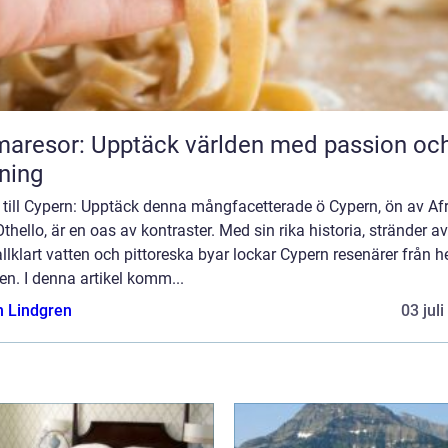
aresor: Upptäck världen med passion oc
ning
 till Cypern: Upptäck denna mångfacetterade ö Cypern, ön av Afr
thello, är en oas av kontraster. Med sin rika historia, stränder av
allklart vatten och pittoreska byar lockar Cypern resenärer från h
en. I denna artikel komm...
n Lindgren
03 jul