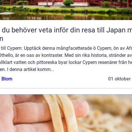
t du behöver veta inför din resa till Japan
n
 till Cypern: Upptäck denna mångfacetterade ö Cypern, ön av Afr
thello, är en oas av kontraster. Med sin rika historia, stränder av
allklart vatten och pittoreska byar lockar Cypern resenärer från h
en. I denna artikel komm...
a Blom
01 oktober