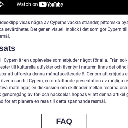
videoklipp visas några av Cyperns vackra stränder, pittoreska by
ka sevärdheter. Det ger en visuell inblick i det som gör Cypern till
smål.
sats
ll Cypern är en upplevelse som erbjuder något för alla. Från sol-
ter till kulturella utflykter och äventyr i naturen finns det oänd
eter att utforska denna mångfacetterade ö. Genom att erbjuda e
 över resan till Cypern, en omfattande presentation av möjliga re
ativa mätningar, en diskussion om skillnader mellan resorna och
sk genomgång av för- och nackdelar, hoppas vi att denna artikel 
d för att planera en resa till detta spännande resmål.
FAQ