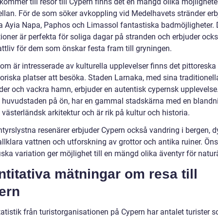
kommer till resor till Cypern finns det en mängd olika möjligheter
ellan. För de som söker avkoppling vid Medelhavets stränder erb
a Ayia Napa, Paphos och Limassol fantastiska badmöjligheter.
ioner är perfekta för soliga dagar på stranden och erbjuder ocks
nattliv för dem som önskar festa fram till gryningen.
om är intresserade av kulturella upplevelser finns det pittoreska
oriska platser att besöka. Staden Larnaka, med sina traditionell
er och vackra hamn, erbjuder en autentisk cypernsk upplevelse
, huvudstaden på ön, har en gammal stadskärna med en blandn
 västerländsk arkitektur och är rik på kultur och historia.
ntyrslystna resenärer erbjuder Cypern också vandring i bergen, d
allklara vattnen och utforskning av grottor och antika ruiner. Öns
ska variation ger möjlighet till en mängd olika äventyr för natur
titativa mätningar om resa till
ern
tatistik från turistorganisationen på Cypern har antalet turister 