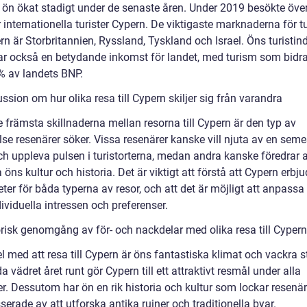
 ön ökat stadigt under de senaste åren. Under 2019 besökte över
 internationella turister Cypern. De viktigaste marknaderna för 
n är Storbritannien, Ryssland, Tyskland och Israel. Öns turistind
ar också en betydande inkomst för landet, med turism som bidrar 
% av landets BNP.
ssion om hur olika resa till Cypern skiljer sig från varandra
 främsta skillnaderna mellan resorna till Cypern är den typ av
se resenärer söker. Vissa resenärer kanske vill njuta av en seme
ch uppleva pulsen i turistorterna, medan andra kanske föredrar a
 öns kultur och historia. Det är viktigt att förstå att Cypern erbju
ter för båda typerna av resor, och att det är möjligt att anpassa
dividuella intressen och preferenser.
orisk genomgång av för- och nackdelar med olika resa till Cypern
l med att resa till Cypern är öns fantastiska klimat och vackra s
a vädret året runt gör Cypern till ett attraktivt resmål under alla
r. Dessutom har ön en rik historia och kultur som lockar resenä
sserade av att utforska antika ruiner och traditionella byar.