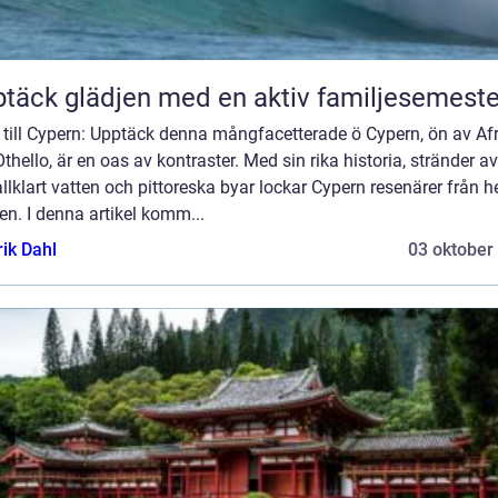
täck glädjen med en aktiv familjesemeste
 till Cypern: Upptäck denna mångfacetterade ö Cypern, ön av Afr
thello, är en oas av kontraster. Med sin rika historia, stränder av
allklart vatten och pittoreska byar lockar Cypern resenärer från h
en. I denna artikel komm...
rik Dahl
03 oktober