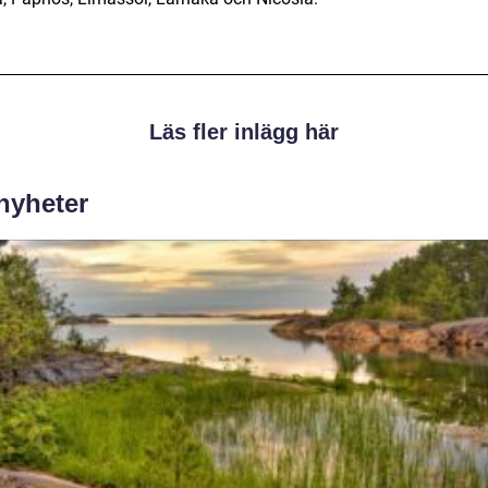
Läs fler inlägg här
 nyheter