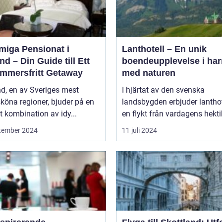
miga Pensionat i
Lanthotell – En unik
nd – Din Guide till Ett
boendeupplevelse i ha
mmersfritt Getaway
med naturen
d, en av Sveriges mest
I hjärtat av den svenska
köna regioner, bjuder på en
landsbygden erbjuder lantho
t kombination av idy...
en flykt från vardagens hektik
tember 2024
11 juli 2024