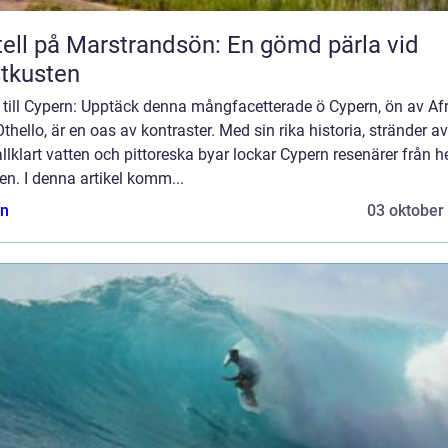
ell på Marstrandsön: En gömd pärla vid
tkusten
 till Cypern: Upptäck denna mångfacetterade ö Cypern, ön av Afr
thello, är en oas av kontraster. Med sin rika historia, stränder av
allklart vatten och pittoreska byar lockar Cypern resenärer från h
en. I denna artikel komm...
n
03 oktober