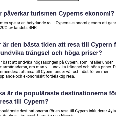
r påverkar turismen Cyperns ekonomi?
smen spelar en betydande roll i Cyperns ekonomi genom att gen
 20% av landets BNP.
 är den bästa tiden att resa till Cypern 
 undvika trängsel och höga priser?
är bäst att undvika högsäsongen på Cypern, som infaller under
armånaderna, om man vill undvika trängsel och höga priser. D
mmenderat att resa till Cypern under vår och höst för en mer
pplande och ekonomiskt fördelaktig resa.
ka är de populäraste destinationerna fö
resa till Cypern?
puläraste destinationerna för en resa till Cypern inkluderar Ayia
, Paphos, Limassol, Larnaka och Nicosia.