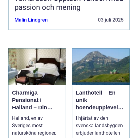
passion och mening
Malin Lindgren
03 juli 2025
Charmiga
Lanthotell – En
Pensionat i
unik
Halland – Din
boendeupplevelse
Guide till Ett
i harmoni med
Halland, en av
I hjärtat av den
Bekymmersfritt
naturen
Sveriges mest
svenska landsbygden
Getaway
natursköna regioner,
erbjuder lanthotellen