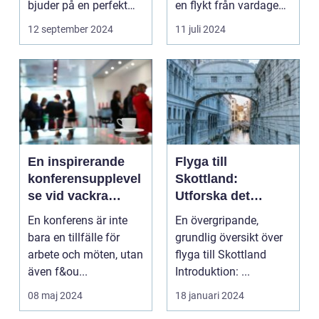
bjuder på en perfekt
en flykt från vardagens
kombination av idy...
hektik...
12 september 2024
11 juli 2024
En inspirerande
Flyga till
konferensupplevel
Skottland:
se vid vackra
Utforska det
Tylösand
vackra landet på
En konferens är inte
En övergripande,
ännu enklast sätt
bara en tillfälle för
grundlig översikt över
arbete och möten, utan
flyga till Skottland
även f&ou...
Introduktion: ...
08 maj 2024
18 januari 2024