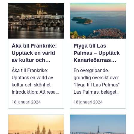
Åka till Frankrike:
Flyga till Las
Upptäck en värld
Palmas – Upptäck
av kultur och
Kanarieöarnas
skönhet
pärla
Åka till Frankrike:
En övergripande,
Upptäck en värld av
grundlig översikt över
kultur och skönhet
"flyga till Las Palmas"
Introduktion: Att resa
Las Palmas, beläget
till Frankrike är...
på Gran Canaria...
18 januari 2024
18 januari 2024