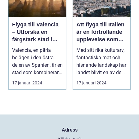
Flyga till Valencia
Att flyga till Italien
– Utforska en
är en förtrollande
färgstark stad i
upplevelse som
Spanien
lockar besökare
Valencia, en pärla
Med sitt rika kulturarv,
från hela världen
belägen i den östra
fantastiska mat och
delen av Spanien, är en
hisnande landskap har
stad som kombinerar
landet blivit en av de
kustens skönhet m...
populärast...
17 januari 2024
17 januari 2024
Adress