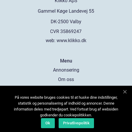
web:
www.klikko.dk
Menu
Annonsering
Om oss
Cookies
På vores website bruges cookies til at huske dine indstillinger,
Kontakta oss
statistik og personalisering af indhold og annoncer. Denne
Sitemap
information deles med tredjepart. Ved fortsat brug af websiden
godkender du cookiepolitikken.
Ok
Privatlivspolitik