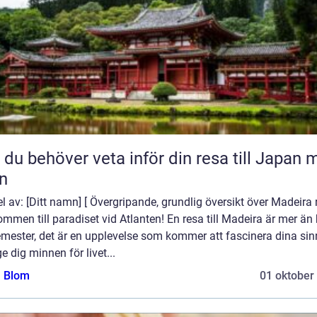
t du behöver veta inför din resa till Japan
n
el av: [Ditt namn] [ Övergripande, grundlig översikt över Madeira 
mmen till paradiset vid Atlanten! En resa till Madeira är mer än
emester, det är en upplevelse som kommer att fascinera dina si
e dig minnen för livet...
a Blom
01 oktober