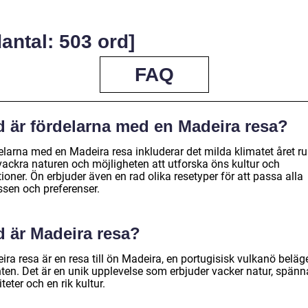
antal: 503 ord]
FAQ
d är fördelarna med en Madeira resa?
elarna med en Madeira resa inkluderar det milda klimatet året ru
vackra naturen och möjligheten att utforska öns kultur och
tioner. Ön erbjuder även en rad olika resetyper för att passa alla
ssen och preferenser.
d är Madeira resa?
ra resa är en resa till ön Madeira, en portugisisk vulkanö beläg
nten. Det är en unik upplevelse som erbjuder vacker natur, spän
iteter och en rik kultur.