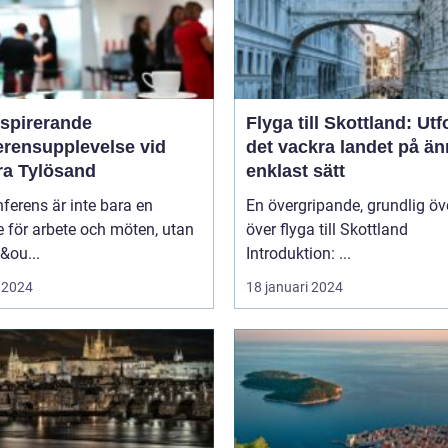
nspirerande
Flyga till Skottland: Ut
erensupplevelse vid
det vackra landet på ä
ra Tylösand
enklast sätt
ferens är inte bara en
En övergripande, grundlig öv
lle för arbete och möten, utan
över flyga till Skottland
&ou...
Introduktion: ...
 2024
18 januari 2024