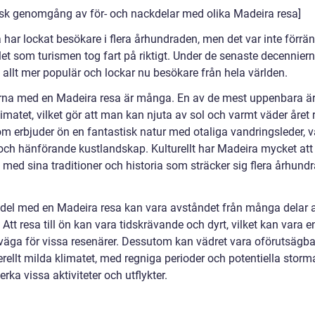
risk genomgång av för- och nackdelar med olika Madeira resa]
 har lockat besökare i flera århundraden, men det var inte förrä
let som turismen tog fart på riktigt. Under de senaste decennier
t allt mer populär och lockar nu besökare från hela världen.
rna med en Madeira resa är många. En av de mest uppenbara är
imatet, vilket gör att man kan njuta av sol och varmt väder året 
m erbjuder ön en fantastisk natur med otaliga vandringsleder, 
 och hänförande kustlandskap. Kulturellt har Madeira mycket att
 med sina traditioner och historia som sträcker sig flera århund
del med en Madeira resa kan vara avståndet från många delar 
 Att resa till ön kan vara tidskrävande och dyrt, vilket kan vara e
rväga för vissa resenärer. Dessutom kan vädret vara oförutsägbar
erellt milda klimatet, med regniga perioder och potentiella stor
rka vissa aktiviteter och utflykter.