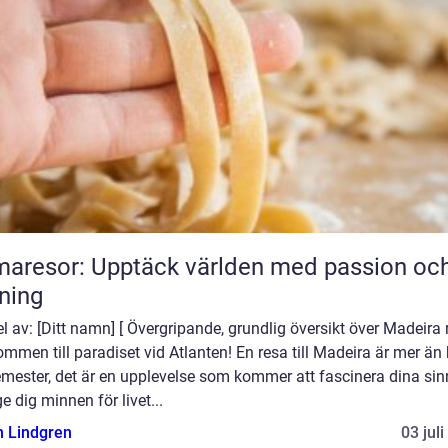
aresor: Upptäck världen med passion oc
ning
el av: [Ditt namn] [ Övergripande, grundlig översikt över Madeira 
mmen till paradiset vid Atlanten! En resa till Madeira är mer än
emester, det är en upplevelse som kommer att fascinera dina si
e dig minnen för livet...
n Lindgren
03 jul