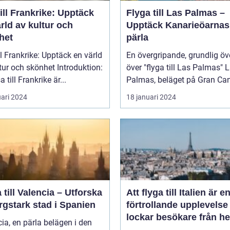
ill Frankrike: Upptäck
Flyga till Las Palmas –
rld av kultur och
Upptäck Kanarieöarnas
het
pärla
ll Frankrike: Upptäck en värld
En övergripande, grundlig öv
 och skönhet Introduktion:
över "flyga till Las Palmas" Las
a till Frankrike är...
Palmas, beläget på Gran Cana
uari 2024
18 januari 2024
 till Valencia – Utforska
Att flyga till Italien är e
rgstark stad i Spanien
förtrollande upplevels
lockar besökare från he
ia, en pärla belägen i den
världen