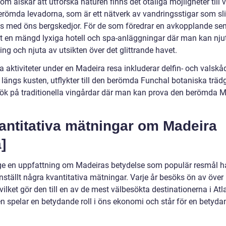
om älskar att utforska naturen finns det otaliga möjligheter till 
erömda levadorna, som är ett nätverk av vandringsstigar som sl
gs med öns bergskedjor. För de som föredrar en avkopplande se
et en mängd lyxiga hotell och spa-anläggningar där man kan nju
ng och njuta av utsikten över det glittrande havet.
 aktiviteter under en Madeira resa inkluderar delfin- och valskå
r längs kusten, utflykter till den berömda Funchal botaniska trä
ök på traditionella vingårdar där man kan prova den berömda M
antitativa mätningar om Madeira
]
 ge en uppfattning om Madeiras betydelse som populär resmål ha
tällt några kvantitativa mätningar. Varje år besöks ön av över 
, vilket gör den till en av de mest välbesökta destinationerna i Atl
n spelar en betydande roll i öns ekonomi och står för en betyda