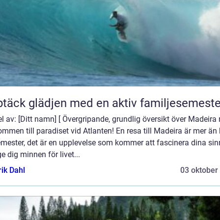
täck glädjen med en aktiv familjesemeste
el av: [Ditt namn] [ Övergripande, grundlig översikt över Madeira 
mmen till paradiset vid Atlanten! En resa till Madeira är mer än
emester, det är en upplevelse som kommer att fascinera dina si
e dig minnen för livet...
rik Dahl
03 oktober