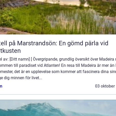
ell på Marstrandsön: En gömd pärla vid
tkusten
el av: [Ditt namn] [ Övergripande, grundlig översikt över Madeira 
mmen till paradiset vid Atlanten! En resa till Madeira är mer än
emester, det är en upplevelse som kommer att fascinera dina si
e dig minnen för livet...
n
03 oktober