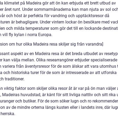
a klimatet på Madeira gör att ön kan erbjuda ett brett utbud av
eter året runt. Under sommarmånaderna kan man njuta av sol oc
år och höst är perfekta för vandring och upptäcktsresor då
turen är behagligare. Under vintern lockar ön besökare med vac
den och milda temperaturer som gör det till en lockande destinat
 vill fly kylan i norra Europa.
sion om hur olika Madeira resa skiljer sig från varandra]
essant aspekt av en Madeira resa är det breda utbudet av resety
r kan välja mellan. Olika researrangörer erbjuder specialiserade
variera från äventyrsresor för de som älskar att vara utomhus ti
la och historiska turer för de som är intresserade av att utforska
ch traditioner.
 viktig faktor som skiljer olika resor åt är var på ön man väljer 
 Madeiras huvudstad, är känt för sitt livliga nattliv och sitt rika
auranger och butiker. För de som söker lugn och ro rekommender
on av de mindre orterna längs kusten eller i landets inre, där lu
 herrska.