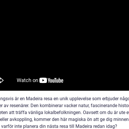
ingsvis är en Madeira resa en unik upplevelse som erbjuder någo
er av resenärer. Den kombinerar vacker natur, fascinerande histo
ten att träffa vänliga lokalbefolkningen. Oavsett om du är ute e
 eller avkoppling, kommer den här magiska ön att ge dig minnen
å varför inte planera din nästa resa till Madeira redan idag?