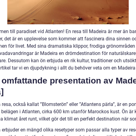
n till paradiset vid Atlanten! En resa till Madeira är mer än ba
r, det är en upplevelse som kommer att fascinera dina sinnen o
nen för livet. Med sina dramatiska klippor, frodiga grönområden
evadavandringar är Madeira en drömdestination för naturälskare
re. Dessutom kan ön erbjuda en rik kultur, traditioner och utsökt
tikel tar vi en djupdykning i allt du behöver veta om en Madeira
 omfattande presentation av Made
]
resa, också kallat ”Blomsterön” eller ”Atlantens pärla”, är en por
 belägen i Atlanten, cirka 600 km utanför Marockos kust. Ön är 
da klimat året runt, vilket gör det till en perfekt destination när s
 erbjuder en mängd olika resetyper som passar alla typer av res