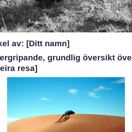
kel av: [Ditt namn]
ergripande, grundlig översikt öve
eira resa]