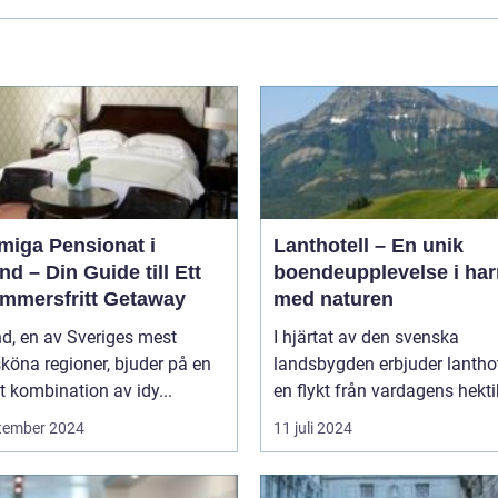
miga Pensionat i
Lanthotell – En unik
nd – Din Guide till Ett
boendeupplevelse i ha
mmersfritt Getaway
med naturen
d, en av Sveriges mest
I hjärtat av den svenska
köna regioner, bjuder på en
landsbygden erbjuder lantho
t kombination av idy...
en flykt från vardagens hektik
tember 2024
11 juli 2024