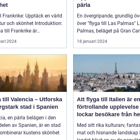
het
pärla
ll Frankrike: Upptäck en värld
En övergripande, grundlig öv
 och skönhet Introduktion:
över "flyga till Las Palmas" Las
a till Frankrike är...
Palmas, beläget på Gran Cana
uari 2024
18 januari 2024
 till Valencia – Utforska
Att flyga till Italien är e
rgstark stad i Spanien
förtrollande upplevels
lockar besökare från he
ia, en pärla belägen i den
världen
delen av Spanien, är en stad
Med sitt rika kulturarv, fanta
ombinerar kustens skönhet
mat och hisnande landskap 