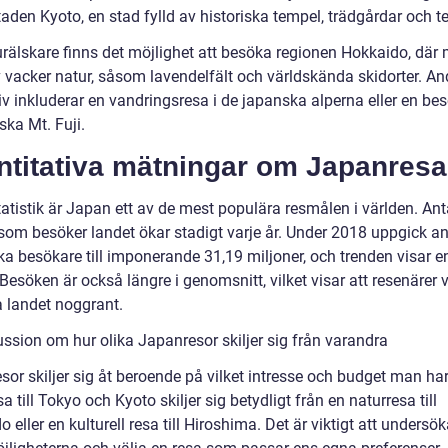
aden Kyoto, en stad fylld av historiska tempel, trädgårdar och t
urälskare finns det möjlighet att besöka regionen Hokkaido, där
v vacker natur, såsom lavendelfält och världskända skidorter. An
iv inkluderar en vandringsresa i de japanska alperna eller en be
ska Mt. Fuji.
ntitativa mätningar om Japanresa
tatistik är Japan ett av de mest populära resmålen i världen. Ant
 som besöker landet ökar stadigt varje år. Under 2018 uppgick an
ka besökare till imponerande 31,19 miljoner, och trenden visar e
. Besöken är också längre i genomsnitt, vilket visar att resenärer vi
a landet noggrant.
ussion om hur olika Japanresor skiljer sig från varandra
or skiljer sig åt beroende på vilket intresse och budget man har
a till Tokyo och Kyoto skiljer sig betydligt från en naturresa till
 eller en kulturell resa till Hiroshima. Det är viktigt att undersö