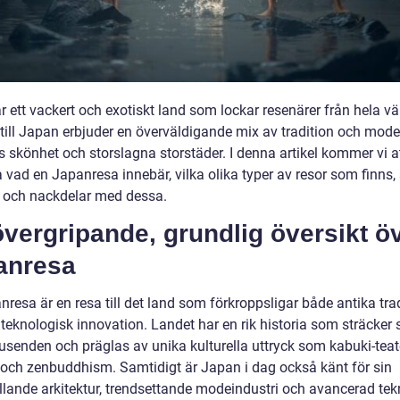
 ett vackert och exotiskt land som lockar resenärer från hela vä
till Japan erbjuder en överväldigande mix av tradition och moder
s skönhet och storslagna storstäder. I denna artikel kommer vi a
 vad en Japanresa innebär, vilka olika typer av resor som finns,
r och nackdelar med dessa.
vergripande, grundlig översikt ö
anresa
resa är en resa till det land som förkroppsligar både antika tra
teknologisk innovation. Landet har en rik historia som sträcker 
tusenden och präglas av unika kulturella uttryck som kabuki-teat
 och zenbuddhism. Samtidigt är Japan i dag också känt för sin
llande arkitektur, trendsettande modeindustri och avancerad tek