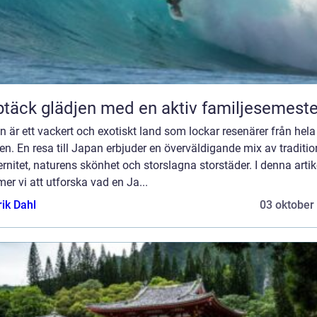
täck glädjen med en aktiv familjesemeste
 är ett vackert och exotiskt land som lockar resenärer från hela
en. En resa till Japan erbjuder en överväldigande mix av traditi
nitet, naturens skönhet och storslagna storstäder. I denna artik
r vi att utforska vad en Ja...
rik Dahl
03 oktober