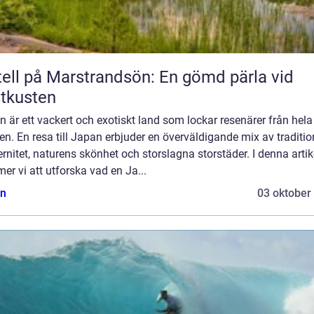
ell på Marstrandsön: En gömd pärla vid
tkusten
 är ett vackert och exotiskt land som lockar resenärer från hela
en. En resa till Japan erbjuder en överväldigande mix av traditi
nitet, naturens skönhet och storslagna storstäder. I denna artik
r vi att utforska vad en Ja...
n
03 oktober