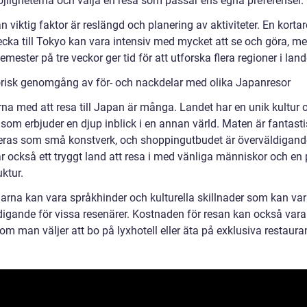
öjligheterna och välja en resa som passar ens egna preferenser.
 viktig faktor är reslängd och planering av aktiviteter. En kortar
ecka till Tokyo kan vara intensiv med mycket att se och göra, m
emester på tre veckor ger tid för att utforska flera regioner i land
orisk genomgång av för- och nackdelar med olika Japanresor
rna med att resa till Japan är många. Landet har en unik kultur 
 som erbjuder en djup inblick i en annan värld. Maten är fantast
eras som små konstverk, och shoppingutbudet är överväldigand
 också ett tryggt land att resa i med vänliga människor och en p
uktur.
arna kan vara språkhinder och kulturella skillnader som kan va
digande för vissa resenärer. Kostnaden för resan kan också vara
 om man väljer att bo på lyxhotell eller äta på exklusiva restaura