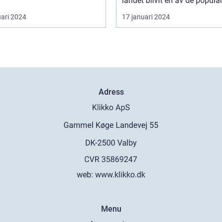
landet blivit en av de populär
uari 2024
17 januari 2024
Adress
web:
www.klikko.dk
Menu