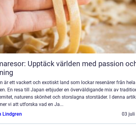
aresor: Upptäck världen med passion oc
ning
 är ett vackert och exotiskt land som lockar resenärer från hela
en. En resa till Japan erbjuder en överväldigande mix av traditi
nitet, naturens skönhet och storslagna storstäder. I denna artik
r vi att utforska vad en Ja...
n Lindgren
03 jul