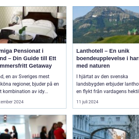
miga Pensionat i
Lanthotell – En unik
nd – Din Guide till Ett
boendeupplevelse i ha
mmersfritt Getaway
med naturen
d, en av Sveriges mest
I hjärtat av den svenska
köna regioner, bjuder på en
landsbygden erbjuder lantho
t kombination av idy...
en flykt från vardagens hektik
tember 2024
11 juli 2024