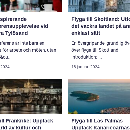
nspirerande
Flyga till Skottland: Ut
erensupplevelse vid
det vackra landet på ä
ra Tylösand
enklast sätt
ferens är inte bara en
En övergripande, grundlig öv
lle för arbete och möten, utan
över flyga till Skottland
&ou...
Introduktion: ...
 2024
18 januari 2024
ill Frankrike: Upptäck
Flyga till Las Palmas –
rld av kultur och
Upptäck Kanarieöarnas