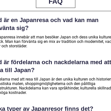
FAQ
d är en Japanresa och vad kan man
vänta sig?
apanresa innebär att man besöker Japan och dess unika kulture
yck. Man kan förvänta sig en mix av tradition och modernitet, va
 och storstäder.
d är fördelarna och nackdelarna med at
a till Japan?
larna med att resa till Japan är den unika kulturen och historie
astiska maten, shoppingmöjligheterna och den pålitliga
strukturen. Nackdelarna kan vara språkhinder, kulturella skillnad
höga kostnader.
ka typer av Japanresor finns det?