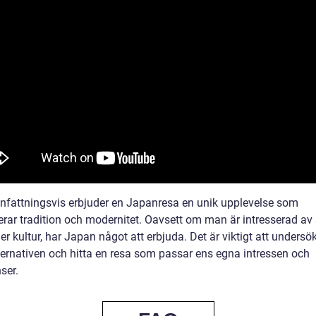
attningsvis erbjuder en Japanresa en unik upplevelse som
rar tradition och modernitet. Oavsett om man är intresserad av s
ler kultur, har Japan något att erbjuda. Det är viktigt att undersö
lternativen och hitta en resa som passar ens egna intressen och
ser.