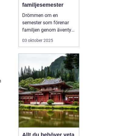
familjesemester
Drömmen om en
semester som förenar
familjen genom äventyr
och nya upplevelser är
03 oktober 2025
mer uppnåelig än man
ofta tror. Aktiv
familjesemester har
blivit ett populärt
alternativ för familjer
som vill tillbringa kvalit...
h
Allt du behöver veta