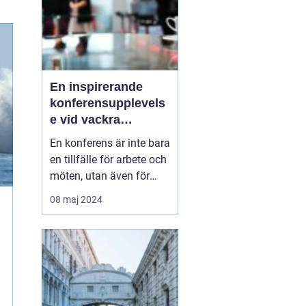
En inspirerande
konferensupplevels
e vid vackra
Tylösand
En konferens är inte bara
en tillfälle för arbete och
möten, utan även för
avkoppling,
08 maj 2024
teambuilding, och nya
upplevelser. På Sveriges
västkust, där havets brus
och den mjuka sandens
skönhet lockar, l...