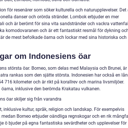
tion för resenärer som söker kulturella och naturupplevelser. Det 
tionella danser och orörda stränder. Lombok erbjuder en mer
i och är berömt för sina vita sandstränder och vackra vattenfal
ka komodovaranen och är ett fantastiskt resmål för dykning oc
 är de mest befolkade öarna och lockar med sina historiska och
ngar om Indonesiens öar
ens största öar. Borneo, som delas med Malaysia och Brunei, är
atra rankas som den sjätte största. Indonesien har också en lå
54 716 kilometer och är rikt på korallrev och marina livsmiljöer.
 öarna, inklusive den berömda Krakatau vulkanen.
s öar skiljer sig från varandra
, inklusive kultur, språk, religion och landskap. För exempelvis
ur, medan Borneo erbjuder oändliga regnskogar och en rik mångf
arje ö bjuder på egna fantastiska sevärdheter och upplevelser för