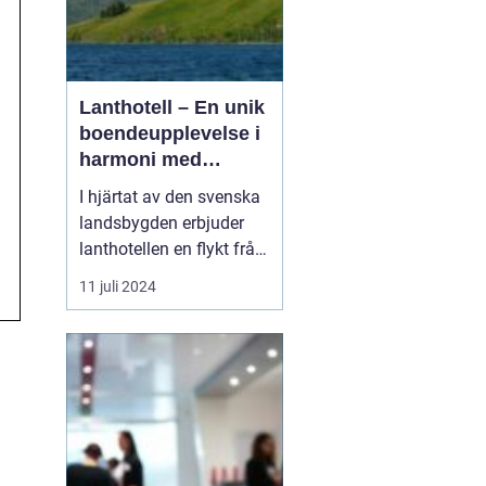
Lanthotell – En unik
boendeupplevelse i
harmoni med
naturen
I hjärtat av den svenska
landsbygden erbjuder
lanthotellen en flykt från
vardagens hektik och en
11 juli 2024
chans att återupptäcka
naturens tystnad och
skönhet.
Smålandstorpet står
som ett skinande
exempel på hur per...