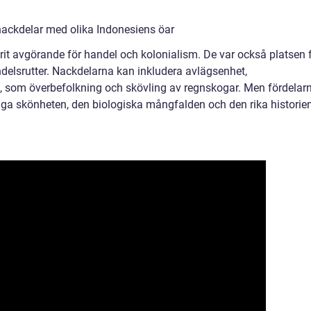
nackdelar med olika Indonesiens öar
arit avgörande för handel och kolonialism. De var också platsen 
delsrutter. Nackdelarna kan inkludera avlägsenhet,
t, som överbefolkning och skövling av regnskogar. Men fördelar
liga skönheten, den biologiska mångfalden och den rika historie