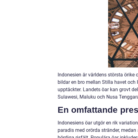
Indonesien är världens största örike o
bildar en bro mellan Stilla havet och
upptäckter. Landets öar kan grovt de
Sulawesi, Maluku och Nusa Tenggar
En omfattande pres
Indonesiens öar utgör en rik variation
paradis med orörda stränder, medan a
bördiga risfält. Populära öar inklud