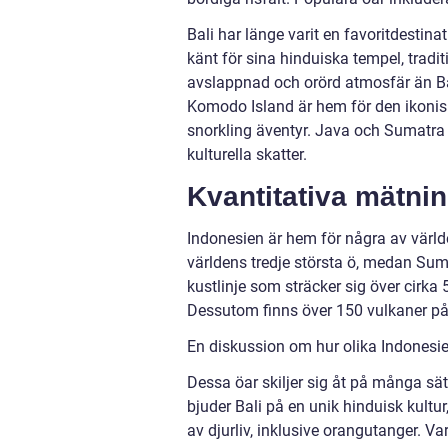
Bali har länge varit en favoritdestina
känt för sina hinduiska tempel, tradi
avslappnad och orörd atmosfär än Bal
Komodo Island är hem för den ikonis
snorkling äventyr. Java och Sumatra
kulturella skatter.
Kvantitativa mätni
Indonesien är hem för några av värld
världens tredje största ö, medan Sum
kustlinje som sträcker sig över cirka 
Dessutom finns över 150 vulkaner på
En diskussion om hur olika Indonesien
Dessa öar skiljer sig åt på många sätt
bjuder Bali på en unik hinduisk kult
av djurliv, inklusive orangutanger. V