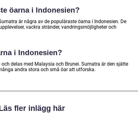
ste öarna i Indonesien?
umatra är några av de populäraste öarna i Indonesien. De
a upplevelser, vackra stränder, vandringsmöjligheter och
arna i Indonesien?
 ö och delas med Malaysia och Brunei. Sumatra är den sjätte
många andra stora och små öar att utforska.
Läs fler inlägg här