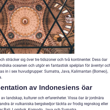
ch sträcker sig över tre tidszoner och två kontinenter. Dess öar
 Indiska oceanen och utgör en fantastisk spelplan för äventyr oc
las in i sex huvudgrupper: Sumatra, Java, Kalimantan (Borneo),
a.
entation av Indonesiens öar
 av landskap, kulturer och erfarenheter. Vissa öar är jordnära
ndra är vulkaniska bergskedjor täckta av frodig regnskog eller
erar Bali, Lombok, Komodo, Java och Sumatra.