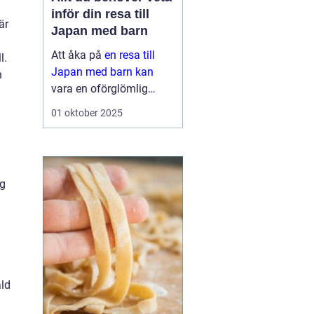
inför din resa till
är
Japan med barn
Att åka på
en resa till
l.
Japan med barn kan
h
vara en oförglömlig
upplevelse för hela
01 oktober 2025
familjen. Landet erbjuder
en perfekt blandning av
modern teknik o...
ng
ald