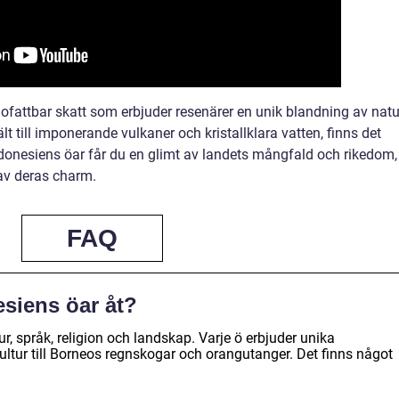
ofattbar skatt som erbjuder resenärer en unik blandning av natu
lt till imponerande vulkaner och kristallklara vatten, finns det
ndonesiens öar får du en glimt av landets mångfald och rikedom,
d av deras charm.
FAQ
esiens öar åt?
tur, språk, religion och landskap. Varje ö erbjuder unika
kultur till Borneos regnskogar och orangutanger. Det finns något