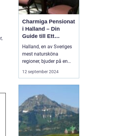
Charmiga Pensionat
i Halland – Din
Guide till Ett
r,
Bekymmersfritt
Halland, en av Sveriges
Getaway
mest natursköna
regioner, bjuder på en
perfekt kombination av
12 september 2024
idyllisk landsbygd,
vackra stränder och små
pittoreska byar. Bland
dessa vyer finns mysiga
pensionat som erbarkar
besökaren en unik inbli...