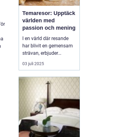
Temaresor: Upptäck
världen med
för
passion och mening
I en värld där resande
na
har blivit en gemensam
n
strävan, erbjuder
temaresor en unik
03 juli 2025
möjlighet att fördjupa
sig i speciella intressen
och kulturella
upplevelser. Genom att
välja en resa baserad på
ett tema kan man upp...