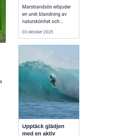
västkusten
Marstrandsön erbjuder
en unik blandning av
naturskönhet och
historisk charm, och är
03 oktober 2025
en perfekt destination
för den som söker en
avkopplande semester
vid havet. Med sina
mysiga hotell och
närheten till natur, kultur
och h...
a
Upptäck glädjen
med en aktiv