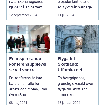
natursköna regioner,
erbjuder lanthotellen
bjuder på en perfekt
en flykt från vardagens
kombination av idy...
hektik...
12 september 2024
11 juli 2024
En inspirerande
Flyga till
konferensupplevel
Skottland:
se vid vackra
Utforska det
Tylösand
vackra landet på
En konferens är inte
En övergripande,
ännu enklast sätt
bara en tillfälle för
grundlig översikt över
arbete och möten, utan
flyga till Skottland
även f&ou...
Introduktion: ...
08 maj 2024
18 januari 2024