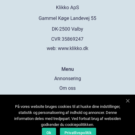
web:
www.klikko.dk
Menu
Annonsering
Om oss
Cookies
På vores website bruges cookies til at huske dine indstillinger,
Kontakta oss
statistik og personalisering af indhold og annoncer. Denne
Sitemap
information deles med tredjepart. Ved fortsat brug af websiden
godkender du cookiepolitikken.
Ok
Privatlivspolitik