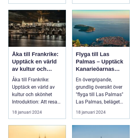
Åka till Frankrike:
Flyga till Las
Upptäck en värld
Palmas – Upptäck
av kultur och
Kanarieöarnas
skönhet
pärla
Åka till Frankrike:
En övergripande,
Upptäck en värld av
grundlig översikt över
kultur och skönhet
"flyga till Las Palmas"
Introduktion: Att resa
Las Palmas, beläget
till Frankrike är...
på Gran Canaria...
18 januari 2024
18 januari 2024