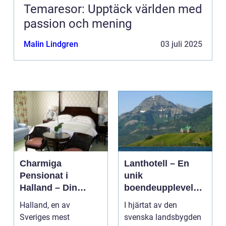
Temaresor: Upptäck världen med
passion och mening
Malin Lindgren
03 juli 2025
Charmiga
Lanthotell – En
Pensionat i
unik
Halland – Din
boendeupplevelse
Guide till Ett
i harmoni med
Halland, en av
I hjärtat av den
Bekymmersfritt
naturen
Sveriges mest
svenska landsbygden
Getaway