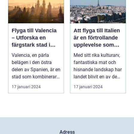
Flyga till Valencia
Att flyga till Italien
– Utforska en
är en förtrollande
färgstark stad i
upplevelse som
Spanien
lockar besökare
Valencia, en pärla
Med sitt rika kulturarv,
från hela världen
belägen i den östra
fantastiska mat och
delen av Spanien, är en
hisnande landskap har
stad som kombinerar
landet blivit en av de
kustens skönhet m...
populärast...
17 januari 2024
17 januari 2024
Adress