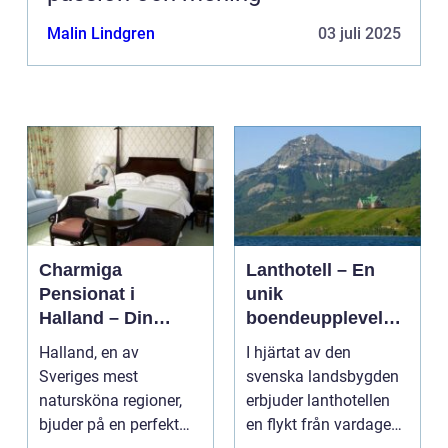
Malin Lindgren
03 juli 2025
Charmiga
Lanthotell – En
Pensionat i
unik
Halland – Din
boendeupplevelse
Guide till Ett
i harmoni med
Halland, en av
I hjärtat av den
Bekymmersfritt
naturen
Sveriges mest
svenska landsbygden
Getaway
natursköna regioner,
erbjuder lanthotellen
bjuder på en perfekt
en flykt från vardagens