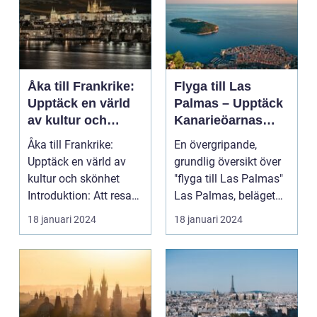
Åka till Frankrike:
Flyga till Las
Upptäck en värld
Palmas – Upptäck
av kultur och
Kanarieöarnas
skönhet
pärla
Åka till Frankrike:
En övergripande,
Upptäck en värld av
grundlig översikt över
kultur och skönhet
"flyga till Las Palmas"
Introduktion: Att resa
Las Palmas, beläget
till Frankrike är...
på Gran Canaria...
18 januari 2024
18 januari 2024