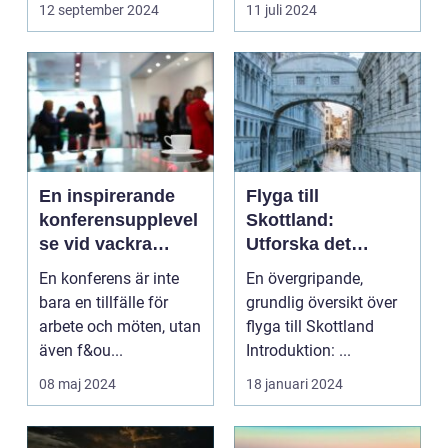
kombination av idy...
hektik...
12 september 2024
11 juli 2024
En inspirerande
Flyga till
konferensupplevel
Skottland:
se vid vackra
Utforska det
Tylösand
vackra landet på
En konferens är inte
En övergripande,
ännu enklast sätt
bara en tillfälle för
grundlig översikt över
arbete och möten, utan
flyga till Skottland
även f&ou...
Introduktion: ...
08 maj 2024
18 januari 2024