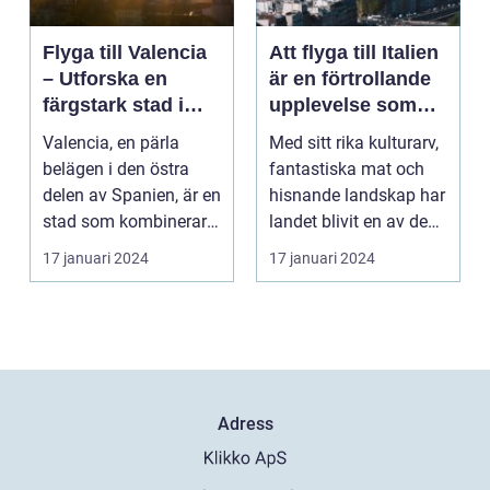
Flyga till Valencia
Att flyga till Italien
– Utforska en
är en förtrollande
färgstark stad i
upplevelse som
Spanien
lockar besökare
Valencia, en pärla
Med sitt rika kulturarv,
från hela världen
belägen i den östra
fantastiska mat och
delen av Spanien, är en
hisnande landskap har
stad som kombinerar
landet blivit en av de
kustens skönhet m...
populärast...
17 januari 2024
17 januari 2024
Adress