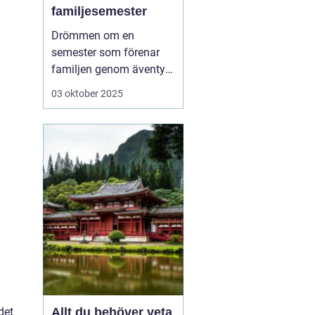
familjesemester
Drömmen om en
semester som förenar
familjen genom äventyr
och nya upplevelser är
03 oktober 2025
mer uppnåelig än man
ofta tror. Aktiv
familjesemester har
blivit ett populärt
alternativ för familjer
som vill tillbringa kvalit...
Allt du behöver veta
det