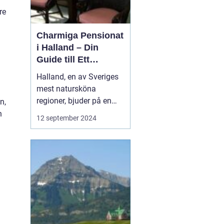
re
Charmiga Pensionat
i Halland – Din
Guide till Ett
Bekymmersfritt
Halland, en av Sveriges
Getaway
mest natursköna
regioner, bjuder på en
n,
perfekt kombination av
h
12 september 2024
idyllisk landsbygd,
vackra stränder och små
pittoreska byar. Bland
dessa vyer finns mysiga
pensionat som erbarkar
besökaren en unik inbli...