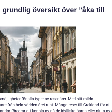
 grundlig översikt över ”åka till
öjligheter för alla typer av resenärer. Med sitt milda
re från hela världen året runt. Många reser till Grekland för att
ndra föredrar att koppla av på de idylliska öarna eller njuta av 