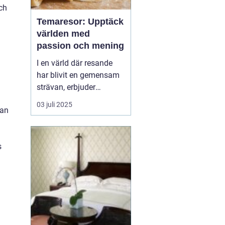
och
Temaresor: Upptäck
världen med
passion och mening
I en värld där resande
har blivit en gemensam
strävan, erbjuder
temaresor en unik
03 juli 2025
kan
möjlighet att fördjupa
sig i speciella intressen
och kulturella
s
upplevelser. Genom att
välja en resa baserad på
ett tema kan man upp...