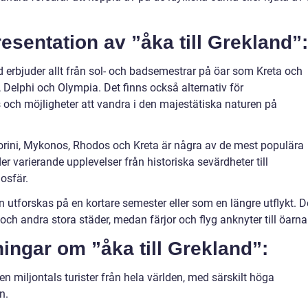
esentation av ”åka till Grekland”:
d erbjuder allt från sol- och badsemestrar på öar som Kreta och
n, Delphi och Olympia. Det finns också alternativ för
s och möjligheter att vandra i den majestätiska naturen på
torini, Mykonos, Rhodos och Kreta är några av de mest populära
r varierande upplevelser från historiska sevärdheter till
osfär.
n utforskas på en kortare semester eller som en längre utflykt. D
 och andra stora städer, medan färjor och flyg anknyter till öarna
ningar om ”åka till Grekland”:
gen miljontals turister från hela världen, med särskilt höga
n.