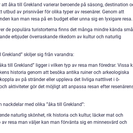
 att åka till Grekland varierar beroende på säsong, destination 
t utbud av prisnivåer för olika typer av resenärer. Genom att
anden kan man resa på en budget eller unna sig en lyxigare resa.
ver de populära turistorterna finns det många mindre kända små
rande erbjuder överraskande rikedom av kultur och naturlig
l Grekland” skiljer sig från varandra:
ka till Grekland” ligger i vilken typ av resa man föredrar. Vissa 
ikens historia genom att besöka antika ruiner och arkeologiska
oppla av på stränder eller uppleva det livliga nattlivet i ö-
och aktiviteter gör det möjligt att anpassa resan efter resenären
 nackdelar med olika ”åka till Grekland”:
nde naturlig skönhet, rik historia och kultur, läcker mat och
yp av resa man väljer kan man förvänta sig en minnesvärd och