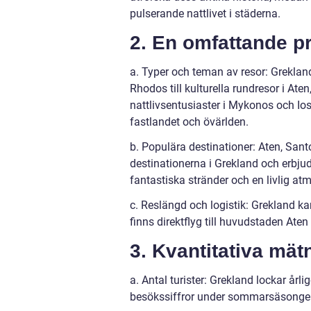
pulserande nattlivet i städerna.
2. En omfattande pr
a. Typer och teman av resor: Greklan
Rhodos till kulturella rundresor i Ate
nattlivsentusiaster i Mykonos och Io
fastlandet och övärlden.
b. Populära destinationer: Aten, San
destinationerna i Grekland och erbjude
fantastiska stränder och en livlig atm
c. Reslängd och logistik: Grekland ka
finns direktflyg till huvudstaden Aten
3. Kvantitativa mät
a. Antal turister: Grekland lockar årli
besökssiffror under sommarsäsonge