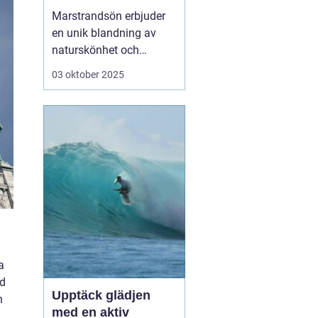
västkusten
Marstrandsön erbjuder
en unik blandning av
naturskönhet och
historisk charm, och är
03 oktober 2025
en perfekt destination
för den som söker en
avkopplande semester
vid havet. Med sina
mysiga hotell och
närheten till natur, kultur
och h...
a
ad
Upptäck glädjen
h
med en aktiv