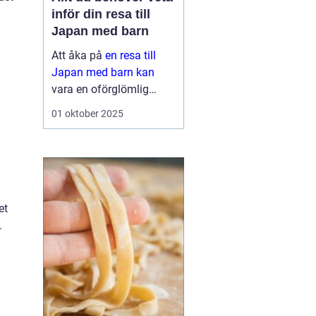
inför din resa till
Japan med barn
Att åka på
en resa till
Japan med barn kan
vara en oförglömlig
upplevelse för hela
01 oktober 2025
familjen. Landet erbjuder
en perfekt blandning av
modern teknik o...
et
.