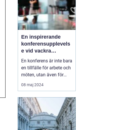
En inspirerande
konferensupplevels
e vid vackra
Tylösand
En konferens är inte bara
en tillfälle för arbete och
möten, utan även för
avkoppling,
08 maj 2024
teambuilding, och nya
upplevelser. På Sveriges
västkust, där havets brus
och den mjuka sandens
skönhet lockar, l...