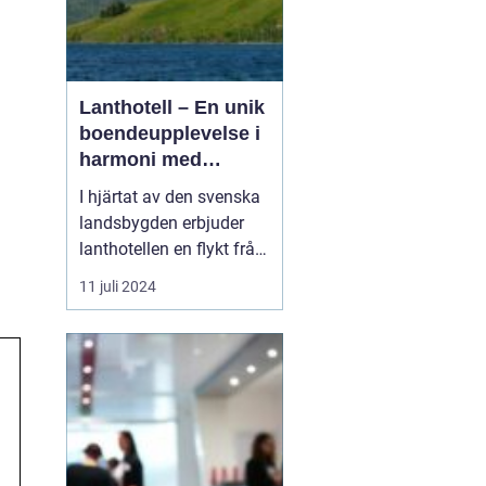
Lanthotell – En unik
boendeupplevelse i
harmoni med
naturen
I hjärtat av den svenska
landsbygden erbjuder
lanthotellen en flykt från
vardagens hektik och en
11 juli 2024
chans att återupptäcka
naturens tystnad och
skönhet.
Smålandstorpet står
som ett skinande
exempel på hur per...