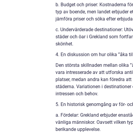
b. Budget och priser: Kostnaderna för
typ av boende, men landet erbjuder et
jämföra priser och söka efter erbjud
c. Undervärderade destinationer: Utö
städer och öar i Grekland som fortfa
skönhet.
4. En diskussion om hur olika ”åka til
Den största skillnaden mellan olika ”å
vara intresserade av att utforska ant
platser, medan andra kan föredra att k
städerna. Variationen i destinationer 
intressen och behov.
5. En historisk genomgång av för- och
a. Fördelar: Grekland erbjuder enaståe
vänliga människor. Oavsett vilken t
berikande upplevelse.