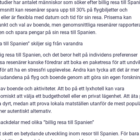
tudier har antalet människor som söker efter billig resa till Span
msnitt kan resenärer spara upp till 30% på flygbiljetter och
eller är flexibla med datum och tid för sin resa. Priserna kan
punkt och val av boende, men genomsnittliga resenärer rapporter
en och spara pengar på sin resa till Spanien.
 till Spanien” skiljer sig från varandra
lig resa till Spanien, och det beror helt på individens preferenser
issa resenärer kanske föredrar att boka en paketresa för att undv
för att ha en stressfri upplevelse. Andra kan tycka att det är mer
bjudandena på flyg och boende genom att göra sin egen forsknin
av boende och aktiviteter. Att bo på ett lyxhotell kan vara
iskt att välja ett budgethotell eller en privat lägenhet. Att äta
a dyrt, medan att prova lokala matställen utanför de mest popul
er autentiskt alternativ.
ckdelar med olika ”billig resa till Spanien”
 skett en betydande utveckling inom resor till Spanien. För bara