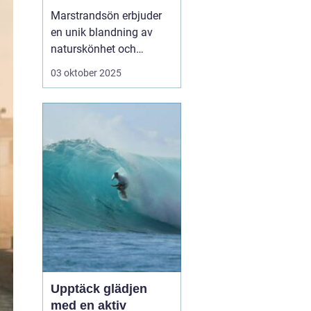
västkusten
Marstrandsön erbjuder
en unik blandning av
naturskönhet och
historisk charm, och är
03 oktober 2025
en perfekt destination
för den som söker en
avkopplande semester
vid havet. Med sina
mysiga hotell och
närheten till natur, kultur
och h...
Upptäck glädjen
med en aktiv