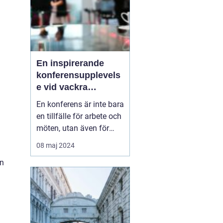
En inspirerande
konferensupplevels
e vid vackra
Tylösand
En konferens är inte bara
en tillfälle för arbete och
möten, utan även för
avkoppling,
08 maj 2024
teambuilding, och nya
in
upplevelser. På Sveriges
västkust, där havets brus
och den mjuka sandens
skönhet lockar, l...