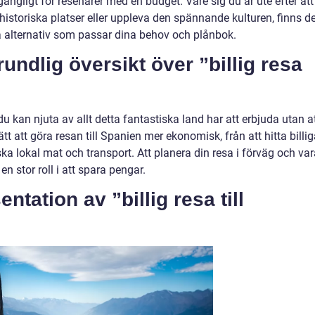
llgängligt för resenärer med en budget. Vare sig du är ute efter att
 historiska platser eller uppleva den spännande kulturen, finns d
ga alternativ som passar dina behov och plånbok.
undlig översikt över ”billig resa
 du kan njuta av allt detta fantastiska land har att erbjuda utan a
tt att göra resan till Spanien mer ekonomisk, från att hitta billi
rska lokal mat och transport. Att planera din resa i förväg och va
n stor roll i att spara pengar.
tation av ”billig resa till