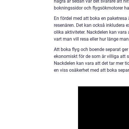
några år sedan var det svårare att hi
bokningssidor och flygsökmotorer har 
En fördel med att boka en paketresa är
resenären. Det kan också inkludera ext
olika aktiviteter. Nackdelen kan vara a
vart man vill resa eller hur länge man 
Att boka flyg och boende separat ger r
ekonomiskt för de som är villiga att s
Nackdelen kan vara att det tar mer ti
en viss osäkerhet med att boka separ