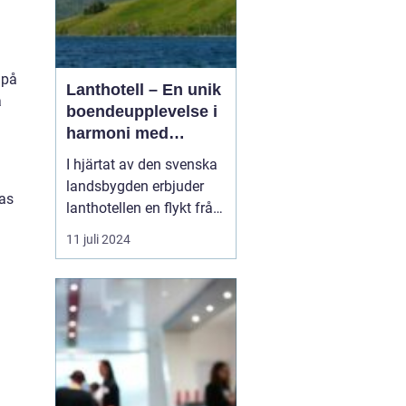
 på
Lanthotell – En unik
a
boendeupplevelse i
harmoni med
naturen
I hjärtat av den svenska
landsbygden erbjuder
nas
lanthotellen en flykt från
vardagens hektik och en
11 juli 2024
chans att återupptäcka
naturens tystnad och
skönhet.
Smålandstorpet står
som ett skinande
exempel på hur per...