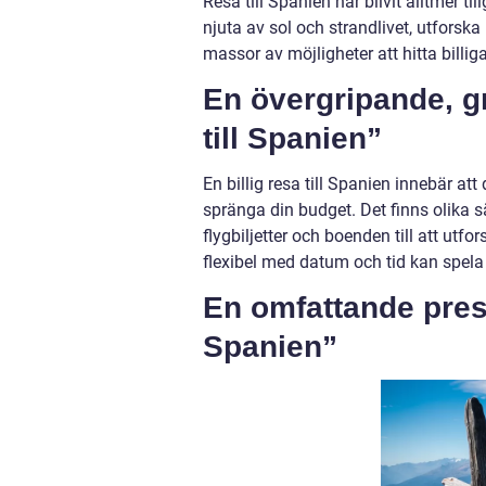
Resa till Spanien har blivit alltmer ti
njuta av sol och strandlivet, utforska
massor av möjligheter att hitta billi
En övergripande, gr
till Spanien”
En billig resa till Spanien innebär att
spränga din budget. Det finns olika sä
flygbiljetter och boenden till att utfo
flexibel med datum och tid kan spela e
En omfattande presen
Spanien”