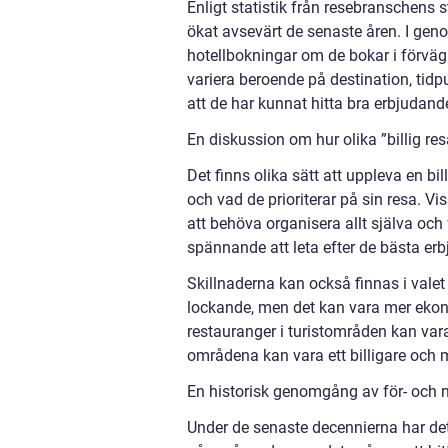
Enligt statistik från resebranschens s
ökat avsevärt de senaste åren. I geno
hotellbokningar om de bokar i förväg 
variera beroende på destination, tid
att de har kunnat hitta bra erbjudand
En diskussion om hur olika ”billig resa
Det finns olika sätt att uppleva en bil
och vad de prioriterar på sin resa. V
att behöva organisera allt själva och 
spännande att leta efter de bästa er
Skillnaderna kan också finnas i valet 
lockande, men det kan vara mer ekonom
restauranger i turistområden kan var
områdena kan vara ett billigare och m
En historisk genomgång av för- och na
Under de senaste decennierna har det