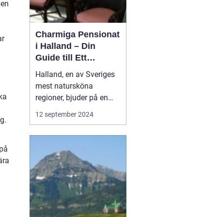
ien
Charmiga Pensionat
ar
i Halland – Din
Guide till Ett
Bekymmersfritt
Halland, en av Sveriges
Getaway
mest natursköna
ika
regioner, bjuder på en
perfekt kombination av
12 september 2024
g.
idyllisk landsbygd,
vackra stränder och små
pittoreska byar. Bland
 på
dessa vyer finns mysiga
ära
pensionat som erbarkar
besökaren en unik inbli...