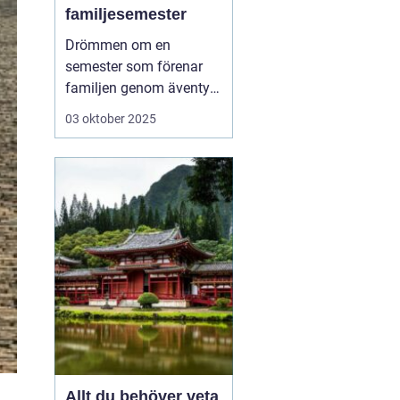
familjesemester
Drömmen om en
semester som förenar
familjen genom äventyr
och nya upplevelser är
03 oktober 2025
mer uppnåelig än man
ofta tror. Aktiv
familjesemester har
blivit ett populärt
alternativ för familjer
som vill tillbringa kvalit...
Allt du behöver veta