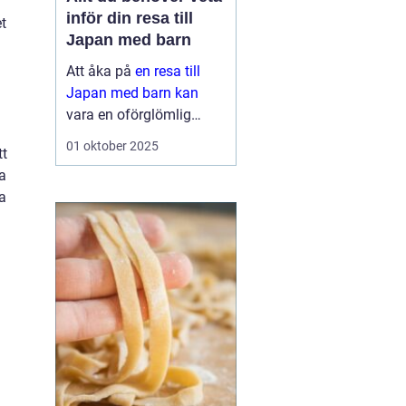
inför din resa till
et
Japan med barn
Att åka på
en resa till
Japan med barn kan
vara en oförglömlig
upplevelse för hela
01 oktober 2025
tt
familjen. Landet erbjuder
ga
en perfekt blandning av
ra
modern teknik o...