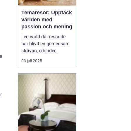
Temaresor: Upptäck
världen med
passion och mening
I en värld där resande
har blivit en gemensam
strävan, erbjuder
ka
temaresor en unik
03 juli 2025
möjlighet att fördjupa
sig i speciella intressen
och kulturella
upplevelser. Genom att
välja en resa baserad på
r
ett tema kan man upp...