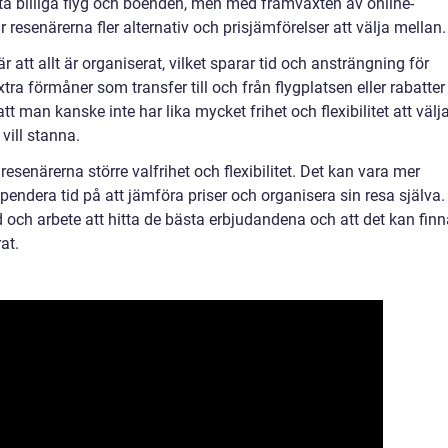
tta billiga flyg och boenden, men med framväxten av online-
resenärerna fler alternativ och prisjämförelser att välja mellan.
 att allt är organiserat, vilket sparar tid och ansträngning för
ra förmåner som transfer till och från flygplatsen eller rabatter
tt man kanske inte har lika mycket frihet och flexibilitet att välj
vill stanna.
esenärerna större valfrihet och flexibilitet. Det kan vara mer
pendera tid på att jämföra priser och organisera sin resa själva.
d och arbete att hitta de bästa erbjudandena och att det kan fin
at.