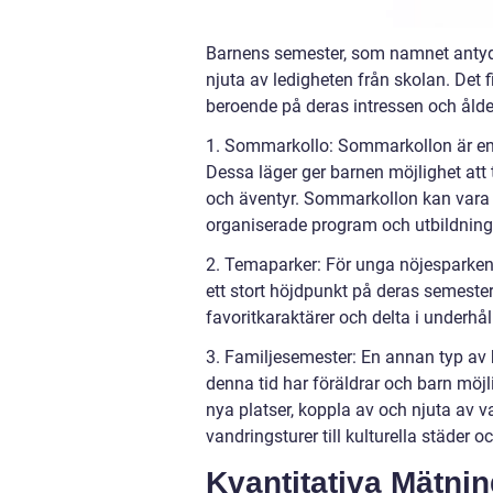
Barnens semester, som namnet antyder,
njuta av ledigheten från skolan. Det f
beroende på deras intressen och ålde
1. Sommarkollo: Sommarkollon är en 
Dessa läger ger barnen möjlighet att t
och äventyr. Sommarkollon kan vara d
organiserade program och utbildnings
2. Temaparker: För unga nöjesparken
ett stort höjdpunkt på deras semester
favoritkaraktärer och delta i under
3. Familjesemester: En annan typ av 
denna tid har föräldrar och barn möjli
nya platser, koppla av och njuta av v
vandringsturer till kulturella städer oc
Kvantitativa Mätni