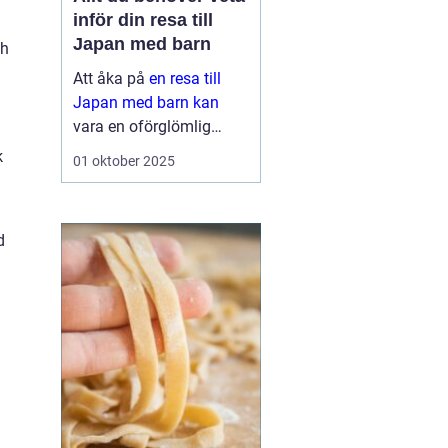
inför din resa till
Japan med barn
ch
Att åka på
en resa till
Japan med barn kan
vara en oförglömlig
upplevelse för hela
k
01 oktober 2025
familjen. Landet erbjuder
en perfekt blandning av
modern teknik o...
d