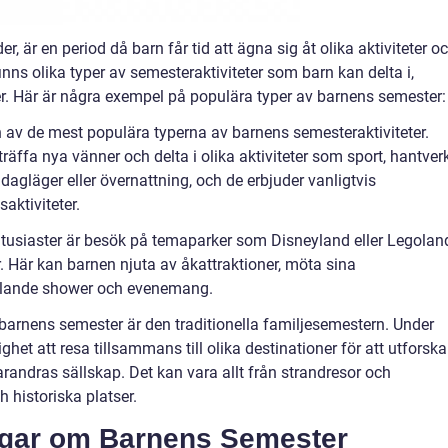
 är en period då barn får tid att ägna sig åt olika aktiviteter o
inns olika typer av semesteraktiviteter som barn kan delta i,
r. Här är några exempel på populära typer av barnens semester:
av de mest populära typerna av barnens semesteraktiviteter.
räffa nya vänner och delta i olika aktiviteter som sport, hantver
agläger eller övernattning, och de erbjuder vanligtvis
aktiviteter.
tusiaster är besök på temaparker som Disneyland eller Legolan
. Här kan barnen njuta av åkattraktioner, möta sina
hållande shower och evenemang.
barnens semester är den traditionella familjesemestern. Under
ghet att resa tillsammans till olika destinationer för att utforska
arandras sällskap. Det kan vara allt från strandresor och
h historiska platser.
ngar om Barnens Semester