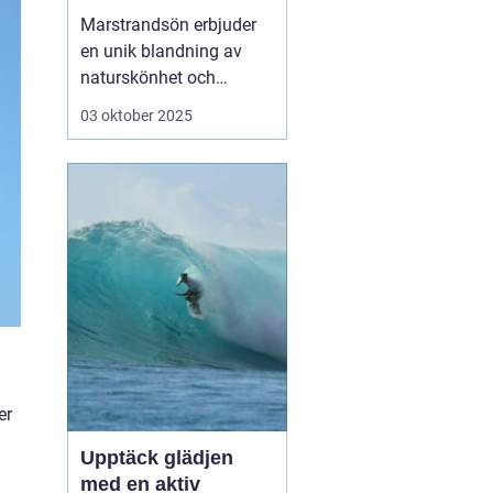
västkusten
Marstrandsön erbjuder
en unik blandning av
naturskönhet och
historisk charm, och är
03 oktober 2025
en perfekt destination
för den som söker en
avkopplande semester
vid havet. Med sina
mysiga hotell och
närheten till natur, kultur
och h...
er
Upptäck glädjen
med en aktiv