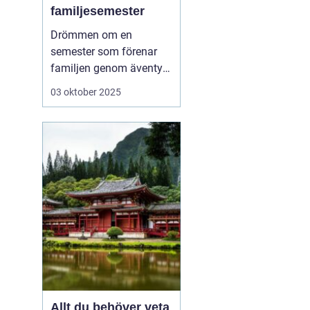
familjesemester
?
Drömmen om en
semester som förenar
familjen genom äventyr
och nya upplevelser är
03 oktober 2025
mer uppnåelig än man
ofta tror. Aktiv
familjesemester har
blivit ett populärt
alternativ för familjer
som vill tillbringa kvalit...
Allt du behöver veta