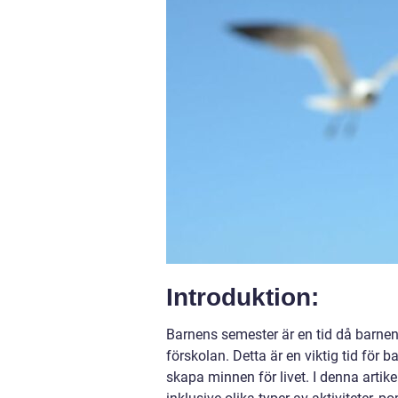
Introduktion:
Barnens semester är en tid då barnen 
förskolan. Detta är en viktig tid för
skapa minnen för livet. I denna artik