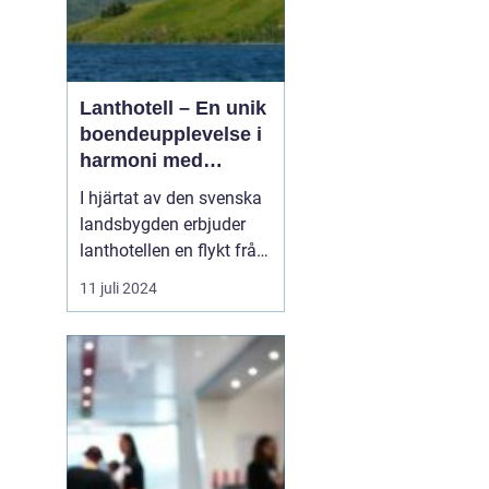
Lanthotell – En unik
boendeupplevelse i
harmoni med
naturen
I hjärtat av den svenska
landsbygden erbjuder
lanthotellen en flykt från
vardagens hektik och en
11 juli 2024
chans att återupptäcka
naturens tystnad och
skönhet.
Smålandstorpet står
som ett skinande
exempel på hur per...