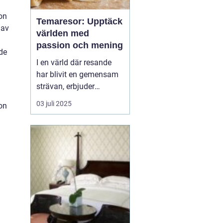
on
Temaresor: Upptäck
 av
världen med
passion och mening
de
I en värld där resande
har blivit en gemensam
strävan, erbjuder
temaresor en unik
03 juli 2025
lon
möjlighet att fördjupa
sig i speciella intressen
och kulturella
upplevelser. Genom att
välja en resa baserad på
ett tema kan man upp...