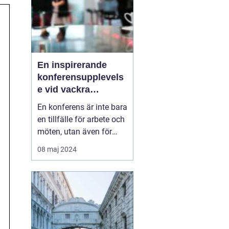
En inspirerande
konferensupplevels
e vid vackra
Tylösand
En konferens är inte bara
en tillfälle för arbete och
möten, utan även för
avkoppling,
08 maj 2024
teambuilding, och nya
upplevelser. På Sveriges
västkust, där havets brus
och den mjuka sandens
skönhet lockar, l...