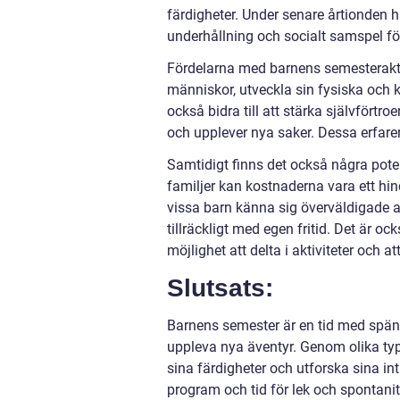
färdigheter. Under senare årtionden h
underhållning och socialt samspel fö
Fördelarna med barnens semesterakti
människor, utveckla sin fysiska och k
också bidra till att stärka självförtr
och upplever nya saker. Dessa erfare
Samtidigt finns det också några pote
familjer kan kostnaderna vara ett hind
vissa barn känna sig överväldigade a
tillräckligt med egen fritid. Det är oc
möjlighet att delta i aktiviteter och a
Slutsats:
Barnens semester är en tid med spänn
uppleva nya äventyr. Genom olika typ
sina färdigheter och utforska sina int
program och tid för lek och spontani