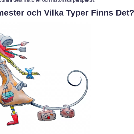
opulära destinationer och historiska perspektiv.
ester och Vilka Typer Finns Det