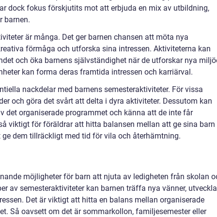
ar dock fokus förskjutits mot att erbjuda en mix av utbildning,
r barnen.
viteter är många. Det ger barnen chansen att möta nya
reativa förmåga och utforska sina intressen. Aktiviteterna kan
oendet och öka barnens självständighet när de utforskar nya miljö
nheter kan forma deras framtida intressen och karriärval.
ntiella nackdelar med barnens semesteraktiviteter. För vissa
er och göra det svårt att delta i dyra aktiviteter. Dessutom kan
v det organiserade programmet och känna att de inte får
kså viktigt för föräldrar att hitta balansen mellan att ge sina barn
tt ge dem tillräckligt med tid för vila och återhämtning.
ande möjligheter för barn att njuta av ledigheten från skolan o
er av semesteraktiviteter kan barnen träffa nya vänner, utveckla
ressen. Det är viktigt att hitta en balans mellan organiserade
tet. Så oavsett om det är sommarkollon, familjesemester eller