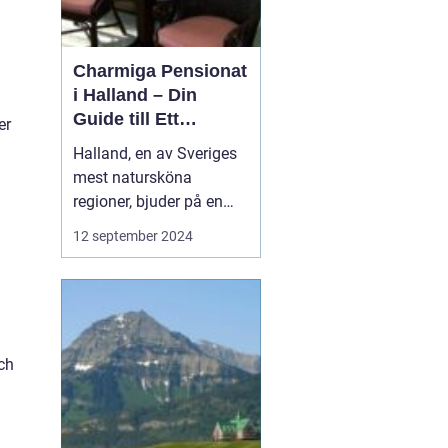
Charmiga Pensionat
i Halland – Din
Guide till Ett
er
Bekymmersfritt
Halland, en av Sveriges
Getaway
mest natursköna
regioner, bjuder på en
perfekt kombination av
12 september 2024
idyllisk landsbygd,
vackra stränder och små
pittoreska byar. Bland
dessa vyer finns mysiga
pensionat som erbarkar
ch
besökaren en unik inbli...