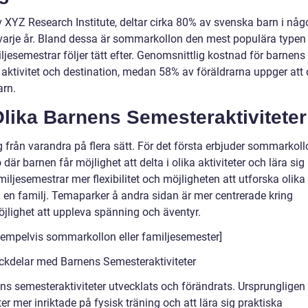
XYZ Research Institute, deltar cirka 80% av svenska barn i någ
 varje år. Bland dessa är sommarkollon den mest populära typen
jesemestrar följer tätt efter. Genomsnittlig kostnad för barnens
 aktivitet och destination, medan 58% av föräldrarna uppger att 
arn.
Olika Barnens Semesteraktiviteter
ig från varandra på flera sätt. För det första erbjuder sommarkol
där barnen får möjlighet att delta i olika aktiviteter och lära sig
iljesemestrar mer flexibilitet och möjligheten att utforska olika
en familj. Temaparker å andra sidan är mer centrerade kring
jlighet att uppleva spänning och äventyr.
xempelvis sommarkollon eller familjesemester]
ckdelar med Barnens Semesteraktiviteter
ns semesteraktiviteter utvecklats och förändrats. Ursprungligen
r mer inriktade på fysisk träning och att lära sig praktiska