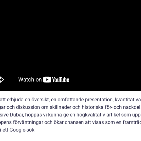
tt erbjuda en översikt, en omfattande presentation, kvantitativa
ar och diskussion om skillnader och historiska för- och nackde
usive Dubai, hoppas vi kunna ge en högkvalitativ artikel som uppf
pens förväntningar och ökar chansen att visas som en framtr
i ett Google-sök.