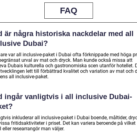
FAQ
 är några historiska nackdelar med all
clusive Dubai?
are var all inclusive-paket i Dubai ofta förknippade med höga pr
begränsat urval av mat och dryck. Man kunde också missa att
eva Dubais kulturella och gastronomiska scen utanför hotellet.
tvecklingen lett till förbättrad kvalitet och variation av mat och 
ens all inclusive-paket.
 ingår vanligtvis i all inclusive Dubai-
ket?
gtvis inkluderar all inclusive-paket i Dubai boende, måltider, dry
issa fritidsaktiviteter i priset. Det kan variera beroende på vilket
l eller researrangör man väljer.