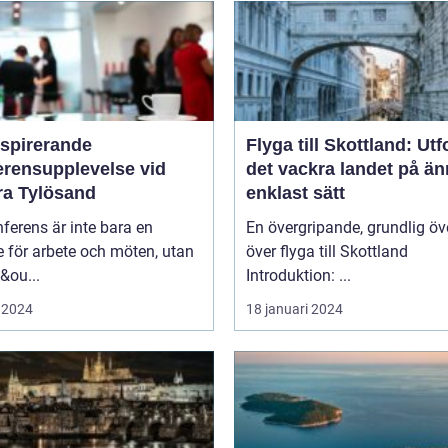
nspirerande
Flyga till Skottland: Ut
erensupplevelse vid
det vackra landet på ä
ra Tylösand
enklast sätt
ferens är inte bara en
En övergripande, grundlig öv
lle för arbete och möten, utan
över flyga till Skottland
&ou...
Introduktion: ...
 2024
18 januari 2024