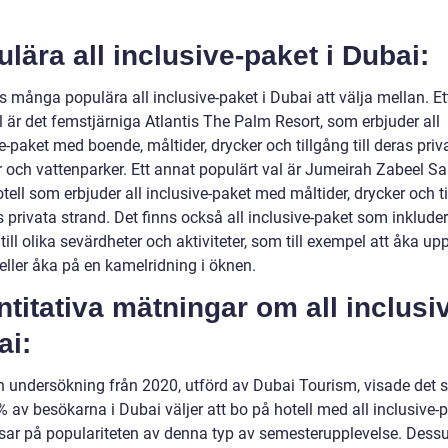
lära all inclusive-paket i Dubai:
s många populära all inclusive-paket i Dubai att välja mellan. Et
 är det femstjärniga Atlantis The Palm Resort, som erbjuder all
e-paket med boende, måltider, drycker och tillgång till deras priv
 och vattenparker. Ett annat populärt val är Jumeirah Zabeel Sar
otell som erbjuder all inclusive-paket med måltider, drycker och t
as privata strand. Det finns också all inclusive-paket som inklude
 till olika sevärdheter och aktiviteter, som till exempel att åka upp
eller åka på en kamelridning i öknen.
titativa mätningar om all inclusi
ai:
en undersökning från 2020, utförd av Dubai Tourism, visade det s
 av besökarna i Dubai väljer att bo på hotell med all inclusive-p
isar på populariteten av denna typ av semesterupplevelse. Des