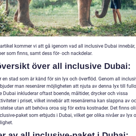
artikel kommer vi att gå igenom vad all inclusive Dubai innebär, 
per som finns, samt dess för- och nackdelar.
versikt över all inclusive Dubai:
 en stad som är känd för sin lyx och överflöd. Genom all inclusi
bjuder man resenärer möjligheten att njuta av denna lyx till fullo
e Dubai inkluderar oftast boende, måltider, drycker och vissa
ktiviteter i priset, vilket innebär att resenärerna kan slappna av o
istelse utan att behöva oroa sig för extra kostnader. Det finns ol
nclusive-paket som erbjuds i Dubai, vilket ger olika nivåer av lyx 
ighet.
r av all inclusive-paket i Dubai: