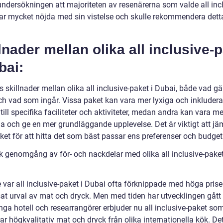
undersökningen att majoriteten av resenärerna som valde all inc
ar mycket nöjda med sin vistelse och skulle rekommendera detta 
lnader mellan olika all inclusive-
bai:
s skillnader mellan olika all inclusive-paket i Dubai, både vad gäl
och vad som ingår. Vissa paket kan vara mer lyxiga och inkludera
 till specifika faciliteter och aktiviteter, medan andra kan vara me
da och ge en mer grundläggande upplevelse. Det är viktigt att jä
ket för att hitta det som bäst passar ens preferenser och budget
sk genomgång av för- och nackdelar med olika all inclusive-paket
 var all inclusive-paket i Dubai ofta förknippade med höga prise
at urval av mat och dryck. Men med tiden har utvecklingen gått
ga hotell och researrangörer erbjuder nu all inclusive-paket so
ar högkvalitativ mat och dryck från olika internationella kök. De