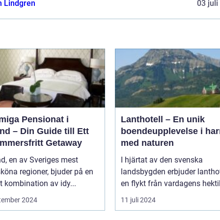
n Lindgren
03 jul
miga Pensionat i
Lanthotell – En unik
nd – Din Guide till Ett
boendeupplevelse i ha
mmersfritt Getaway
med naturen
d, en av Sveriges mest
I hjärtat av den svenska
köna regioner, bjuder på en
landsbygden erbjuder lantho
t kombination av idy...
en flykt från vardagens hektik
tember 2024
11 juli 2024