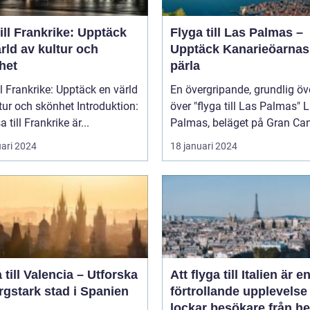
ill Frankrike: Upptäck
Flyga till Las Palmas –
rld av kultur och
Upptäck Kanarieöarnas
het
pärla
ll Frankrike: Upptäck en värld
En övergripande, grundlig öv
 och skönhet Introduktion:
över "flyga till Las Palmas" Las
a till Frankrike är...
Palmas, beläget på Gran Cana
uari 2024
18 januari 2024
 till Valencia – Utforska
Att flyga till Italien är e
rgstark stad i Spanien
förtrollande upplevels
lockar besökare från he