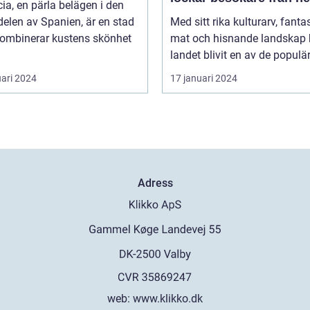
ia, en pärla belägen i den
världen
delen av Spanien, är en stad
Med sitt rika kulturarv, fanta
ombinerar kustens skönhet
mat och hisnande landskap 
landet blivit en av de populär
uari 2024
17 januari 2024
Adress
web:
www.klikko.dk