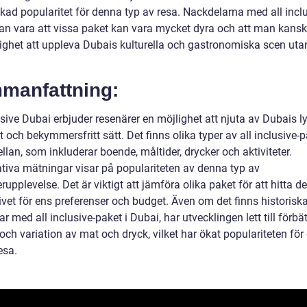
l ökad popularitet för denna typ av resa. Nackdelarna med all incl
an vara att vissa paket kan vara mycket dyra och att man kansk
lighet att uppleva Dubais kulturella och gastronomiska scen uta
manfattning:
usive Dubai erbjuder resenärer en möjlighet att njuta av Dubais ly
och bekymmersfritt sätt. Det finns olika typer av all inclusive-p
llan, som inkluderar boende, måltider, drycker och aktiviteter.
ativa mätningar visar på populariteten av denna typ av
upplevelse. Det är viktigt att jämföra olika paket för att hitta d
ivet för ens preferenser och budget. Även om det finns historisk
r med all inclusive-paket i Dubai, har utvecklingen lett till förbä
 och variation av mat och dryck, vilket har ökat populariteten fö
esa.