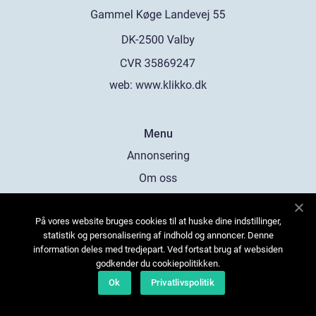
web:
www.klikko.dk
Menu
Annonsering
Om oss
Cookies
På vores website bruges cookies til at huske dine indstillinger,
Kontakta oss
statistik og personalisering af indhold og annoncer. Denne
Sitemap
information deles med tredjepart. Ved fortsat brug af websiden
godkender du cookiepolitikken.
Ok
Privatlivspolitik