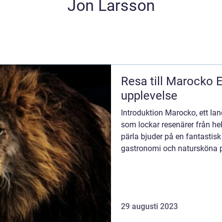
Jon Larsson
Resa till Marocko En fängslande
upplevelse
Introduktion Marocko, ett lan
som lockar resenärer från he
pärla bjuder på en fantastisk 
gastronomi och natursköna pl
att ge dig ...
29 augusti 2023